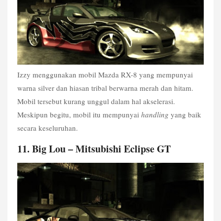
Izzy menggunakan mobil Mazda RX-8 yang mempunyai 
warna silver dan hiasan tribal berwarna merah dan hitam. 
Mobil tersebut kurang unggul dalam hal akselerasi. 
Meskipun begitu, mobil itu mempunyai 
handling
 yang baik 
secara keseluruhan. 
11. Big Lou – Mitsubishi Eclipse GT