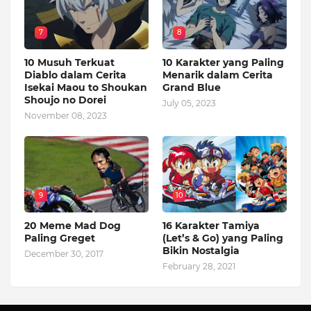
7
8
10 Musuh Terkuat
10 Karakter yang Paling
Diablo dalam Cerita
Menarik dalam Cerita
Isekai Maou to Shoukan
Grand Blue
Shoujo no Dorei
July 05, 2023
November 08, 2023
9
10
20 Meme Mad Dog
16 Karakter Tamiya
Paling Greget
(Let’s & Go) yang Paling
Bikin Nostalgia
December 30, 2017
February 28, 2021