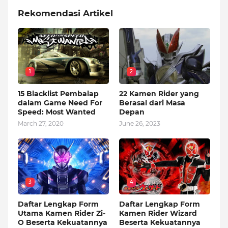
Rekomendasi Artikel
1
2
15 Blacklist Pembalap
22 Kamen Rider yang
dalam Game Need For
Berasal dari Masa
Speed: Most Wanted
Depan
March 27, 2020
June 26, 2023
3
4
Daftar Lengkap Form
Daftar Lengkap Form
Utama Kamen Rider Zi-
Kamen Rider Wizard
O Beserta Kekuatannya
Beserta Kekuatannya