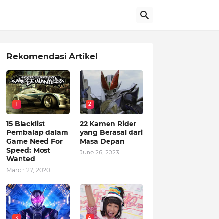
Rekomendasi Artikel
1
2
15 Blacklist
22 Kamen Rider
Pembalap dalam
yang Berasal dari
Game Need For
Masa Depan
Speed: Most
June 26, 2023
Wanted
March 27, 2020
3
4