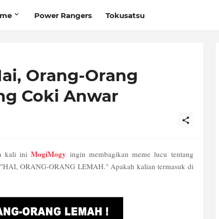
ime
Power Rangers
Tokusatsu
ai, Orang-Orang
ng Coki Anwar
MogiMogy
n kali ini
ingin membagikan meme lucu tentang
itu "HAI, ORANG-ORANG LEMAH." Apakah kalian termasuk di