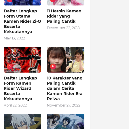
Daftar Lengkap
11 Heroin Kamen
Form Utama
Rider yang
Kamen Rider Zi-O
Paling Cantik
Beserta
December 22, 2018
Kekuatannya
May 13, 2022
5
6
Daftar Lengkap
10 Karakter yang
Form Kamen
Paling Cantik
Rider Wizard
dalam Cerita
Beserta
Kamen Rider Era
Kekuatannya
Reiwa
April 22, 2022
November 27, 2022