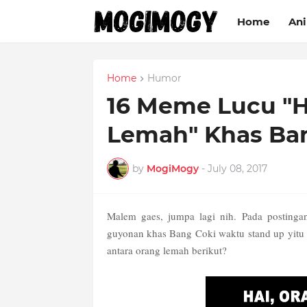
Home
An
Home
Humor
16 Meme Lucu "H
Lemah" Khas Ba
by
MogiMogy
-
July 08, 2017
Malem gaes, jumpa lagi nih. Pada postinga
guyonan khas Bang Coki waktu stand up y
antara orang lemah berikut?