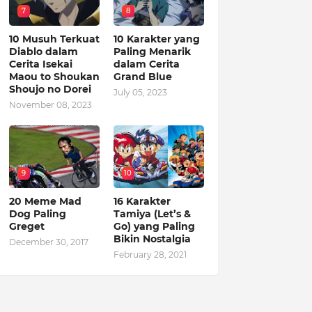
7
8
10 Musuh Terkuat
10 Karakter yang
Diablo dalam
Paling Menarik
Cerita Isekai
dalam Cerita
Maou to Shoukan
Grand Blue
Shoujo no Dorei
July 05, 2023
November 08, 2023
9
10
20 Meme Mad
16 Karakter
Dog Paling
Tamiya (Let’s &
Greget
Go) yang Paling
Bikin Nostalgia
December 30, 2017
February 28, 2021