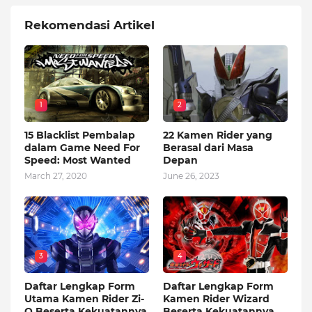
Rekomendasi Artikel
1
2
15 Blacklist Pembalap
22 Kamen Rider yang
dalam Game Need For
Berasal dari Masa
Speed: Most Wanted
Depan
March 27, 2020
June 26, 2023
3
4
Daftar Lengkap Form
Daftar Lengkap Form
Utama Kamen Rider Zi-
Kamen Rider Wizard
O Beserta Kekuatannya
Beserta Kekuatannya