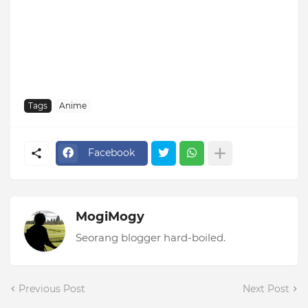
Tags
Anime
Facebook
MogiMogy
Seorang blogger hard-boiled.
Previous Post
Next Post