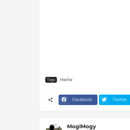
Tags
Mashle
Facebook
Twitter
MogiMogy