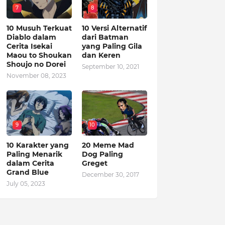
7
8
10 Musuh Terkuat
10 Versi Alternatif
Diablo dalam
dari Batman
Cerita Isekai
yang Paling Gila
Maou to Shoukan
dan Keren
Shoujo no Dorei
September 10, 2021
November 08, 2023
9
10
10 Karakter yang
20 Meme Mad
Paling Menarik
Dog Paling
dalam Cerita
Greget
Grand Blue
December 30, 2017
July 05, 2023