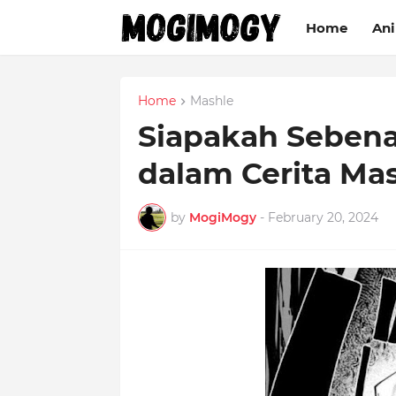
Home
An
Home
Mashle
Siapakah Seben
dalam Cerita Ma
by
MogiMogy
-
February 20, 2024