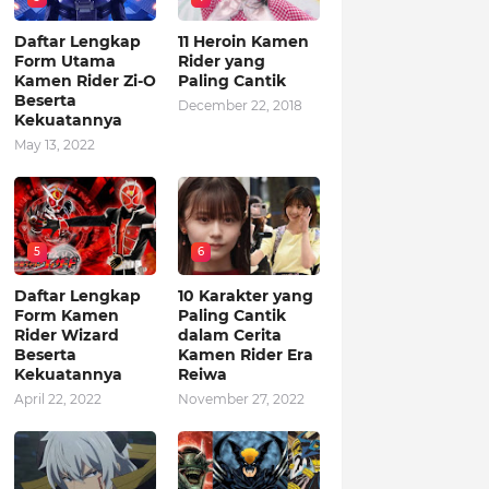
Daftar Lengkap
11 Heroin Kamen
Form Utama
Rider yang
Kamen Rider Zi-O
Paling Cantik
Beserta
December 22, 2018
Kekuatannya
May 13, 2022
5
6
Daftar Lengkap
10 Karakter yang
Form Kamen
Paling Cantik
Rider Wizard
dalam Cerita
Beserta
Kamen Rider Era
Kekuatannya
Reiwa
April 22, 2022
November 27, 2022