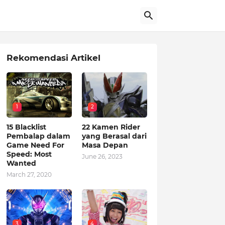
Rekomendasi Artikel
1
2
15 Blacklist
22 Kamen Rider
Pembalap dalam
yang Berasal dari
Game Need For
Masa Depan
Speed: Most
June 26, 2023
Wanted
March 27, 2020
3
4