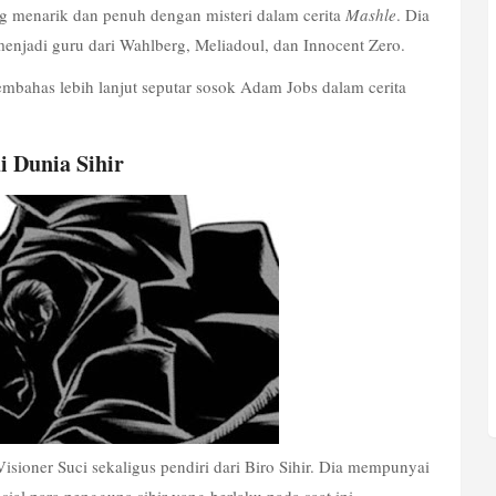
 menarik dan penuh dengan misteri dalam cerita 
Mashle
. Dia 
menjadi guru dari Wahlberg, Meliadoul, dan Innocent Zero.
 ingin membahas lebih lanjut seputar sosok Adam Jobs dalam cerita 
i Dunia Sihir
sioner Suci sekaligus pendiri dari Biro Sihir. Dia mempunyai 