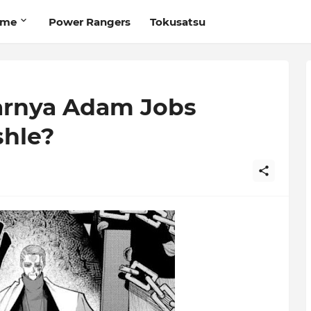
ime
Power Rangers
Tokusatsu
arnya Adam Jobs
shle?