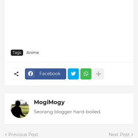
Tags
Anime
Facebook
MogiMogy
Seorang blogger hard-boiled.
Previous Post
Next Post