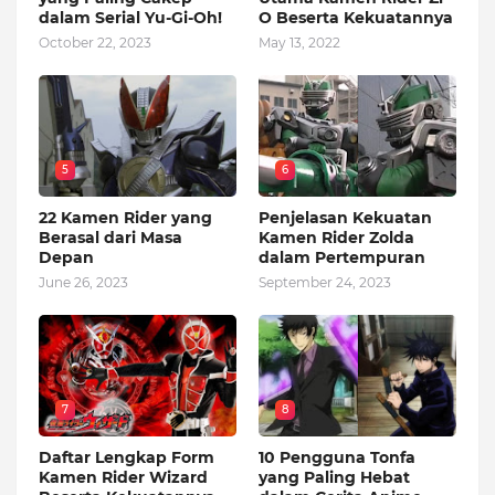
dalam Serial Yu-Gi-Oh!
O Beserta Kekuatannya
October 22, 2023
May 13, 2022
5
6
22 Kamen Rider yang
Penjelasan Kekuatan
Berasal dari Masa
Kamen Rider Zolda
Depan
dalam Pertempuran
June 26, 2023
September 24, 2023
7
8
Daftar Lengkap Form
10 Pengguna Tonfa
Kamen Rider Wizard
yang Paling Hebat