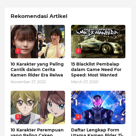
Rekomendasi Artikel
1
2
10 Karakter yang Paling
15 Blacklist Pembalap
Cantik dalam Cerita
dalam Game Need For
Kamen Rider Era Reiwa
Speed: Most Wanted
November 27, 2022
March 27, 2020
3
4
10 Karakter Perempuan
Daftar Lengkap Form
yang Paling Cakep
Utama Kamen Rider Zi-