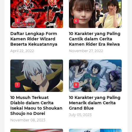
5
6
Daftar Lengkap Form
10 Karakter yang Paling
Kamen Rider Wizard
Cantik dalam Cerita
Beserta Kekuatannya
Kamen Rider Era Reiwa
April 22, 2022
November 27, 2022
7
8
10 Musuh Terkuat
10 Karakter yang Paling
Diablo dalam Cerita
Menarik dalam Cerita
Isekai Maou to Shoukan
Grand Blue
Shoujo no Dorei
July 05, 2023
November 08, 2023