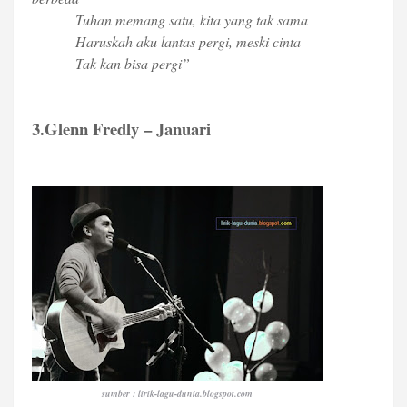
Tuhan memang satu, kita yang tak sama
Haruskah aku lantas pergi, meski cinta
Tak kan bisa pergi”
3.Glenn Fredly – Januari
sumber : lirik-lagu-dunia.blogspot.com