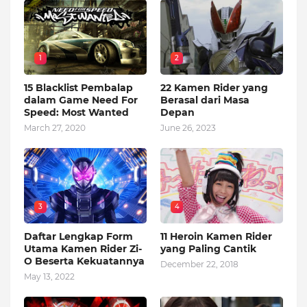
1
2
15 Blacklist Pembalap
22 Kamen Rider yang
dalam Game Need For
Berasal dari Masa
Speed: Most Wanted
Depan
March 27, 2020
June 26, 2023
3
4
Daftar Lengkap Form
11 Heroin Kamen Rider
Utama Kamen Rider Zi-
yang Paling Cantik
O Beserta Kekuatannya
December 22, 2018
May 13, 2022