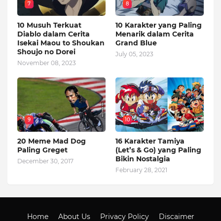
7
8
10 Musuh Terkuat
10 Karakter yang Paling
Diablo dalam Cerita
Menarik dalam Cerita
Isekai Maou to Shoukan
Grand Blue
Shoujo no Dorei
July 05, 2023
November 08, 2023
9
10
20 Meme Mad Dog
16 Karakter Tamiya
Paling Greget
(Let’s & Go) yang Paling
Bikin Nostalgia
December 30, 2017
February 28, 2021
Home
About Us
Privacy Policy
Discaimer