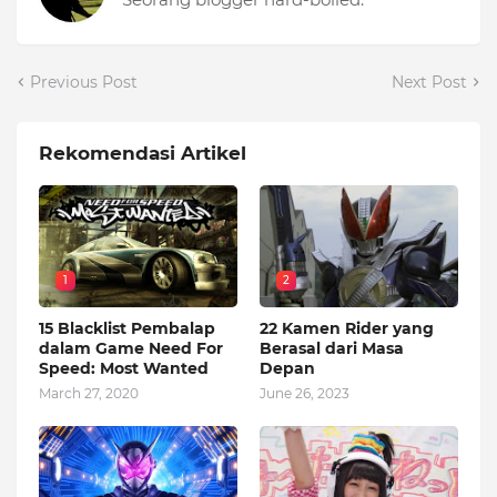
Previous Post
Next Post
Rekomendasi Artikel
1
2
15 Blacklist Pembalap
22 Kamen Rider yang
dalam Game Need For
Berasal dari Masa
Speed: Most Wanted
Depan
March 27, 2020
June 26, 2023