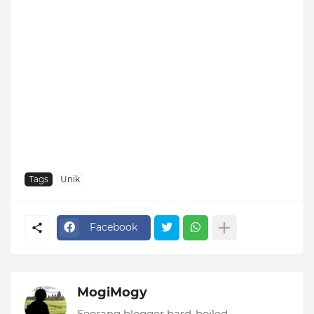
Tags
Unik
Facebook
MogiMogy
Seorang blogger hard-boiled.