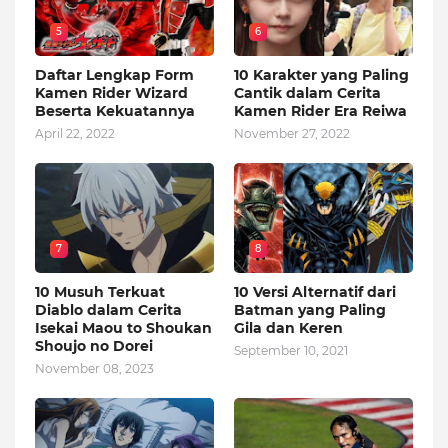
5
6
Daftar Lengkap Form
10 Karakter yang Paling
Kamen Rider Wizard
Cantik dalam Cerita
Beserta Kekuatannya
Kamen Rider Era Reiwa
April 22, 2022
November 27, 2022
7
8
10 Musuh Terkuat
10 Versi Alternatif dari
Diablo dalam Cerita
Batman yang Paling
Isekai Maou to Shoukan
Gila dan Keren
Shoujo no Dorei
September 10, 2021
November 08, 2023