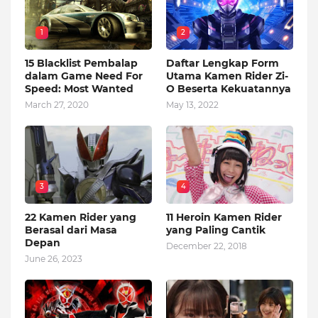
1
2
15 Blacklist Pembalap
Daftar Lengkap Form
dalam Game Need For
Utama Kamen Rider Zi-
Speed: Most Wanted
O Beserta Kekuatannya
March 27, 2020
May 13, 2022
3
4
22 Kamen Rider yang
11 Heroin Kamen Rider
Berasal dari Masa
yang Paling Cantik
Depan
December 22, 2018
June 26, 2023