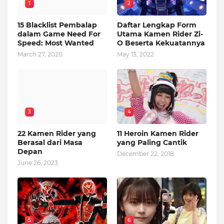
1
2
15 Blacklist Pembalap
Daftar Lengkap Form
dalam Game Need For
Utama Kamen Rider Zi-
Speed: Most Wanted
O Beserta Kekuatannya
March 27, 2020
May 13, 2022
3
4
22 Kamen Rider yang
11 Heroin Kamen Rider
Berasal dari Masa
yang Paling Cantik
Depan
December 22, 2018
June 26, 2023
5
6