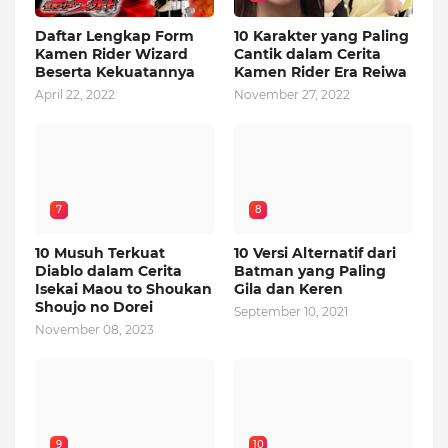
Daftar Lengkap Form
10 Karakter yang Paling
Kamen Rider Wizard
Cantik dalam Cerita
Beserta Kekuatannya
Kamen Rider Era Reiwa
April 22, 2022
November 27, 2022
7
8
10 Musuh Terkuat
10 Versi Alternatif dari
Diablo dalam Cerita
Batman yang Paling
Isekai Maou to Shoukan
Gila dan Keren
Shoujo no Dorei
September 10, 2021
November 08, 2023
9
10