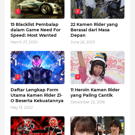
1
2
15 Blacklist Pembalap
22 Kamen Rider yang
dalam Game Need For
Berasal dari Masa
Speed: Most Wanted
Depan
March 27, 2020
June 26, 2023
3
4
Daftar Lengkap Form
11 Heroin Kamen Rider
Utama Kamen Rider Zi-
yang Paling Cantik
O Beserta Kekuatannya
December 22, 2018
May 13, 2022