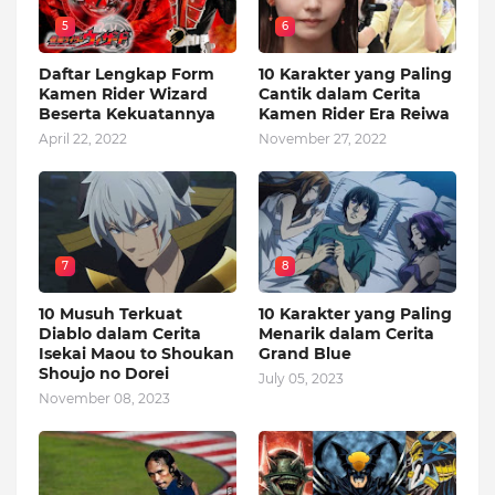
5
6
Daftar Lengkap Form
10 Karakter yang Paling
Kamen Rider Wizard
Cantik dalam Cerita
Beserta Kekuatannya
Kamen Rider Era Reiwa
April 22, 2022
November 27, 2022
7
8
10 Musuh Terkuat
10 Karakter yang Paling
Diablo dalam Cerita
Menarik dalam Cerita
Isekai Maou to Shoukan
Grand Blue
Shoujo no Dorei
July 05, 2023
November 08, 2023