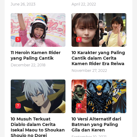
June 26, 2023
April 22, 2022
5
6
11 Heroin Kamen Rider
10 Karakter yang Paling
yang Paling Cantik
Cantik dalam Cerita
Kamen Rider Era Reiwa
December 22, 2018
November 27, 2022
7
8
10 Musuh Terkuat
10 Versi Alternatif dari
Diablo dalam Cerita
Batman yang Paling
Isekai Maou to Shoukan
Gila dan Keren
Shoujo no Dorei
September 10, 2021