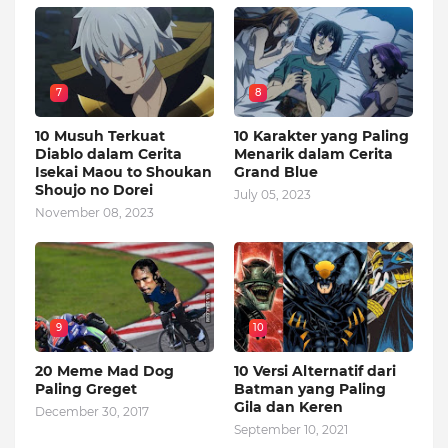
7
8
10 Musuh Terkuat
10 Karakter yang Paling
Diablo dalam Cerita
Menarik dalam Cerita
Isekai Maou to Shoukan
Grand Blue
Shoujo no Dorei
July 05, 2023
November 08, 2023
9
10
20 Meme Mad Dog
10 Versi Alternatif dari
Paling Greget
Batman yang Paling
Gila dan Keren
December 30, 2017
September 10, 2021