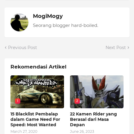
MogiMogy
Seorang blogger hard-boiled.
Previous Post
Next Post
Rekomendasi Artikel
1
2
15 Blacklist Pembalap
22 Kamen Rider yang
dalam Game Need For
Berasal dari Masa
Speed: Most Wanted
Depan
March 27, 2020
June 26, 2023