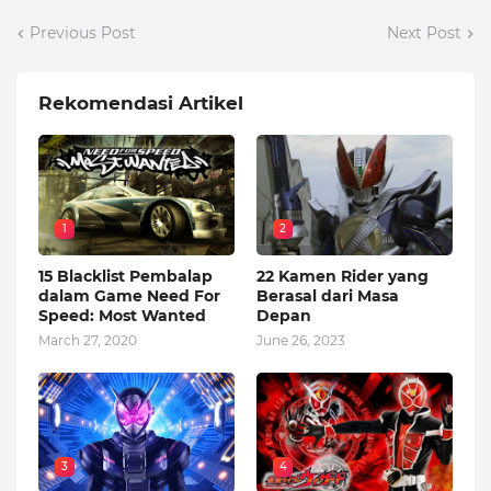
Previous Post
Next Post
Rekomendasi Artikel
1
2
15 Blacklist Pembalap
22 Kamen Rider yang
dalam Game Need For
Berasal dari Masa
Speed: Most Wanted
Depan
March 27, 2020
June 26, 2023
3
4