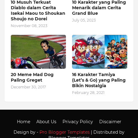
10 Musuh Terkuat
10 Karakter yang Paling
Diablo dalam Cerita
Menarik dalam Cerita
Isekai Maou to Shoukan
Grand Blue
Shoujo no Dorei
July 05, 2023
November 08, 2023
9
10
20 Meme Mad Dog
16 Karakter Tamiya
Paling Greget
(Let’s & Go) yang Paling
Bikin Nostalgia
December 30, 2017
February 28, 2021
Home
About Us
Privacy Policy
Discaimer
Design by -
Pro Blogger Templates
| Distributed by