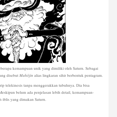
erapa kemampuan unik yang dimiliki oleh Saturn. Sebagai 
ang disebut 
Mahōjin
 alias lingkaran sihir berbentuk pentagram.
p telekinesis tanpa menggerakkan tubuhnya. Dia bisa 
 Meskipun belum ada penjelasan lebih detail, kemampuan-
 iblis yang dimakan Saturn.