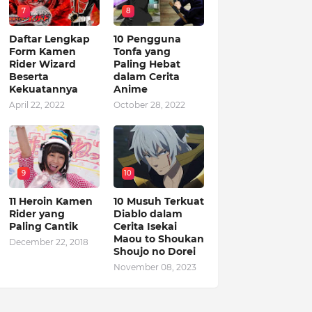
7
8
Daftar Lengkap
10 Pengguna
Form Kamen
Tonfa yang
Rider Wizard
Paling Hebat
Beserta
dalam Cerita
Kekuatannya
Anime
April 22, 2022
October 28, 2022
9
10
11 Heroin Kamen
10 Musuh Terkuat
Rider yang
Diablo dalam
Paling Cantik
Cerita Isekai
Maou to Shoukan
December 22, 2018
Shoujo no Dorei
November 08, 2023