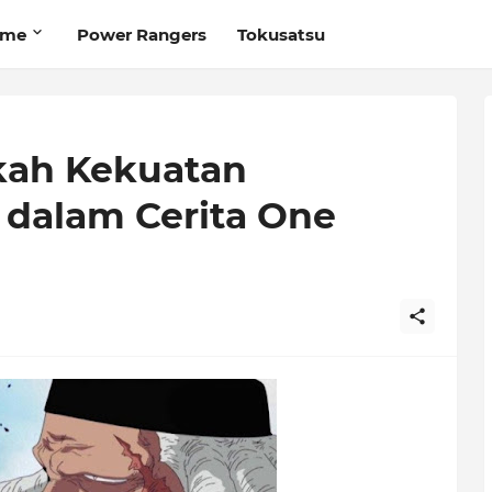
ime
Power Rangers
Tokusatsu
kah Kekuatan
 dalam Cerita One