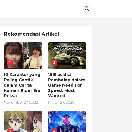
Rekomendasi Artikel
1
2
10 Karakter yang
15 Blacklist
Paling Cantik
Pembalap dalam
dalam Cerita
Game Need For
Kamen Rider Era
Speed: Most
Reiwa
Wanted
November 27, 2022
March 27, 2020
3
4