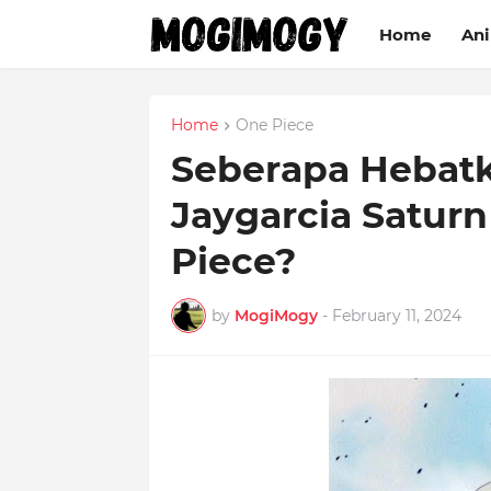
Home
An
Home
One Piece
Seberapa Hebat
Jaygarcia Saturn
Piece?
by
MogiMogy
-
February 11, 2024