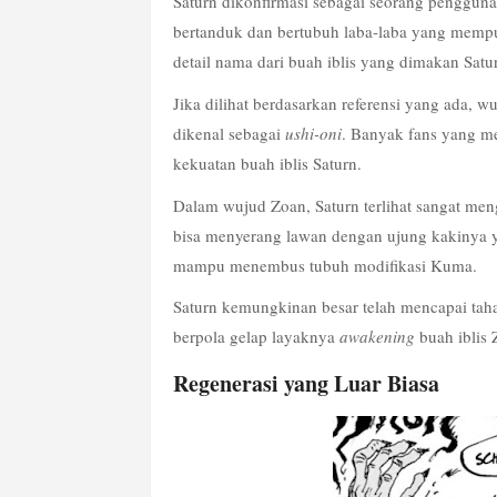
Saturn dikonfirmasi sebagai seorang pengguna 
bertanduk dan bertubuh laba-laba yang mempun
detail nama dari buah iblis yang dimakan Satur
Jika dilihat berdasarkan referensi yang ada, w
dikenal sebagai 
ushi-oni
. Banyak fans yang me
kekuatan buah iblis Saturn.
Dalam wujud Zoan, Saturn terlihat sangat meng
bisa menyerang lawan dengan ujung kakinya ya
mampu menembus tubuh modifikasi Kuma.
Saturn kemungkinan besar telah mencapai tah
berpola gelap layaknya 
awakening
 buah iblis
Regenerasi yang Luar Biasa