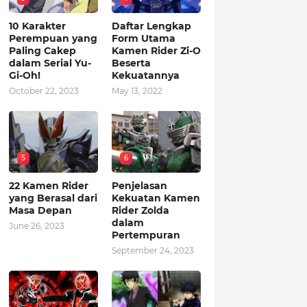
10 Karakter
Daftar Lengkap
Perempuan yang
Form Utama
Paling Cakep
Kamen Rider Zi-O
dalam Serial Yu-
Beserta
Gi-Oh!
Kekuatannya
October 22, 2023
May 13, 2022
5
6
22 Kamen Rider
Penjelasan
yang Berasal dari
Kekuatan Kamen
Masa Depan
Rider Zolda
dalam
June 26, 2023
Pertempuran
September 24, 2023