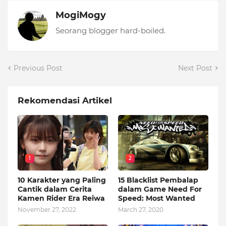
MogiMogy
Seorang blogger hard-boiled.
Previous Post
Next Post
Rekomendasi Artikel
1
2
10 Karakter yang Paling
15 Blacklist Pembalap
Cantik dalam Cerita
dalam Game Need For
Kamen Rider Era Reiwa
Speed: Most Wanted
November 27, 2022
March 27, 2020