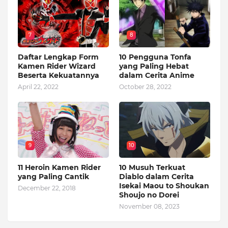
7
8
Daftar Lengkap Form
10 Pengguna Tonfa
Kamen Rider Wizard
yang Paling Hebat
Beserta Kekuatannya
dalam Cerita Anime
April 22, 2022
October 28, 2022
9
10
11 Heroin Kamen Rider
10 Musuh Terkuat
yang Paling Cantik
Diablo dalam Cerita
Isekai Maou to Shoukan
December 22, 2018
Shoujo no Dorei
November 08, 2023