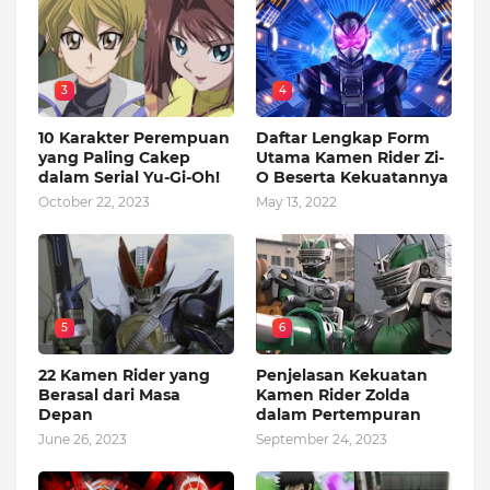
3
4
10 Karakter Perempuan
Daftar Lengkap Form
yang Paling Cakep
Utama Kamen Rider Zi-
dalam Serial Yu-Gi-Oh!
O Beserta Kekuatannya
October 22, 2023
May 13, 2022
5
6
22 Kamen Rider yang
Penjelasan Kekuatan
Berasal dari Masa
Kamen Rider Zolda
Depan
dalam Pertempuran
June 26, 2023
September 24, 2023