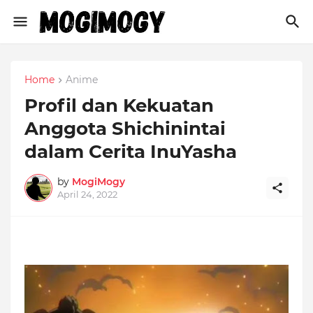
Home
Anime
Profil dan Kekuatan
Anggota Shichinintai
dalam Cerita InuYasha
by
MogiMogy
April 24, 2022