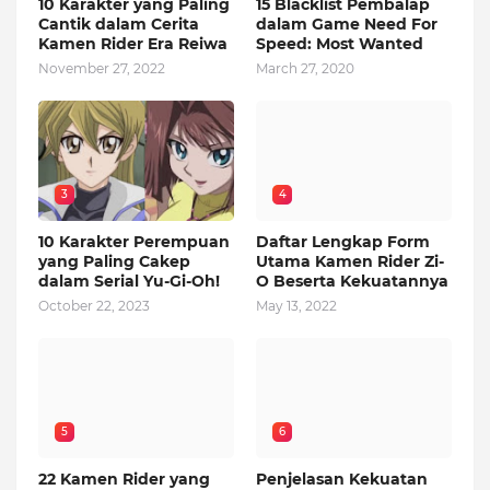
10 Karakter yang Paling
15 Blacklist Pembalap
Cantik dalam Cerita
dalam Game Need For
Kamen Rider Era Reiwa
Speed: Most Wanted
November 27, 2022
March 27, 2020
3
4
10 Karakter Perempuan
Daftar Lengkap Form
yang Paling Cakep
Utama Kamen Rider Zi-
dalam Serial Yu-Gi-Oh!
O Beserta Kekuatannya
October 22, 2023
May 13, 2022
5
6
22 Kamen Rider yang
Penjelasan Kekuatan