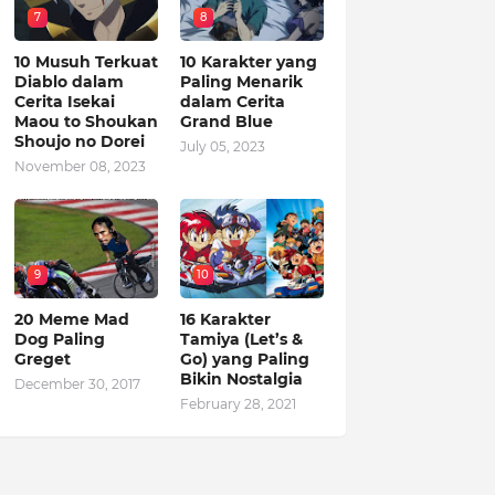
7
8
10 Musuh Terkuat
10 Karakter yang
Diablo dalam
Paling Menarik
Cerita Isekai
dalam Cerita
Maou to Shoukan
Grand Blue
Shoujo no Dorei
July 05, 2023
November 08, 2023
9
10
20 Meme Mad
16 Karakter
Dog Paling
Tamiya (Let’s &
Greget
Go) yang Paling
Bikin Nostalgia
December 30, 2017
February 28, 2021