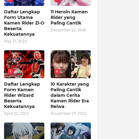
Daftar Lengkap
11 Heroin Kamen
Form Utama
Rider yang
Kamen Rider Zi-O
Paling Cantik
Beserta
December 22, 2018
Kekuatannya
May 13, 2022
5
6
Daftar Lengkap
10 Karakter yang
Form Kamen
Paling Cantik
Rider Wizard
dalam Cerita
Beserta
Kamen Rider Era
Kekuatannya
Reiwa
April 22, 2022
November 27, 2022