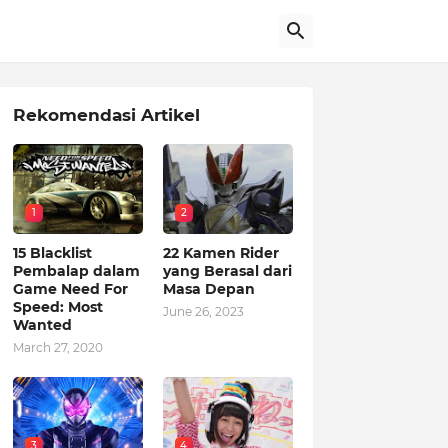
Rekomendasi Artikel
1
2
15 Blacklist
22 Kamen Rider
Pembalap dalam
yang Berasal dari
Game Need For
Masa Depan
Speed: Most
June 26, 2023
Wanted
March 27, 2020
3
4