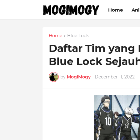
Home
An
Home
Blue Lock
Daftar Tim yang
Blue Lock Sejauh
by
MogiMogy
-
December 11, 2022