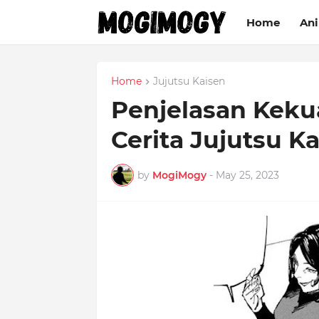
Home
An
Home
Jujutsu Kaisen
Penjelasan Keku
Cerita Jujutsu K
by
MogiMogy
-
May 25, 2023