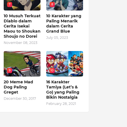
7
8
10 Musuh Terkuat
10 Karakter yang
Diablo dalam
Paling Menarik
Cerita Isekai
dalam Cerita
Maou to Shoukan
Grand Blue
Shoujo no Dorei
July 05, 2023
November 08, 2023
9
10
20 Meme Mad
16 Karakter
Dog Paling
Tamiya (Let’s &
Greget
Go) yang Paling
Bikin Nostalgia
December 30, 2017
February 28, 2021