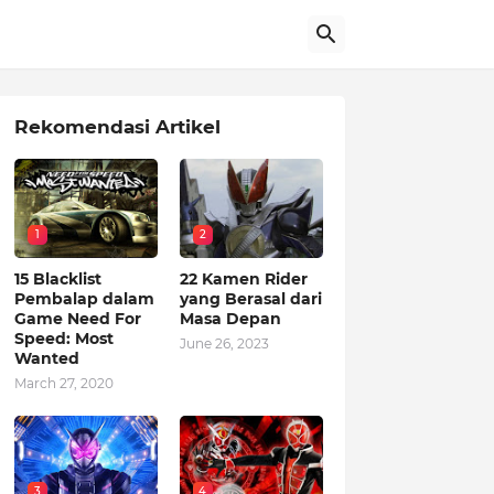
Rekomendasi Artikel
1
2
15 Blacklist
22 Kamen Rider
Pembalap dalam
yang Berasal dari
Game Need For
Masa Depan
Speed: Most
June 26, 2023
Wanted
March 27, 2020
3
4