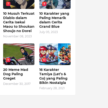
7
8
10 Musuh Terkuat
10 Karakter yang
Diablo dalam
Paling Menarik
Cerita Isekai
dalam Cerita
Maou to Shoukan
Grand Blue
Shoujo no Dorei
July 05, 2023
November 08, 2023
9
10
20 Meme Mad
16 Karakter
Dog Paling
Tamiya (Let’s &
Greget
Go) yang Paling
Bikin Nostalgia
December 30, 2017
February 28, 2021