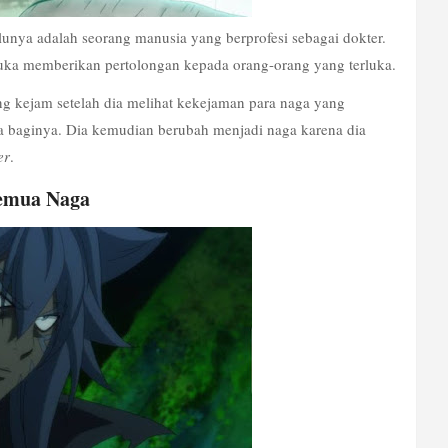
nya adalah seorang manusia yang berprofesi sebagai dokter. 
suka memberikan pertolongan kepada orang-orang yang terluka.
 kejam setelah dia melihat kekejaman para naga yang 
baginya. Dia kemudian berubah menjadi naga karena dia 
er
.
emua Naga