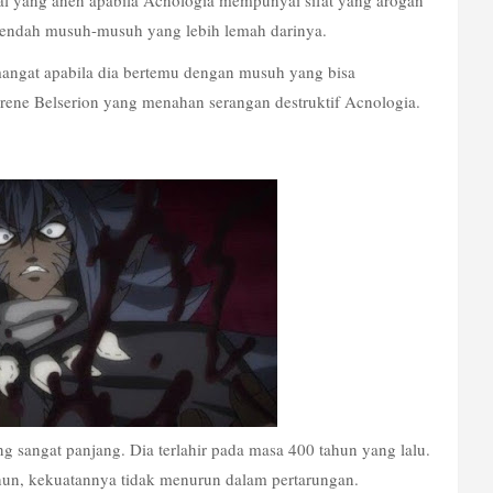
l yang aneh apabila Acnologia mempunyai sifat yang arogan 
rendah musuh-musuh yang lebih lemah darinya. 
ngat apabila dia bertemu dengan musuh yang bisa 
ene Belserion yang menahan serangan destruktif Acnologia.
 sangat panjang. Dia terlahir pada masa 400 tahun yang lalu. 
hun, kekuatannya tidak menurun dalam pertarungan. 