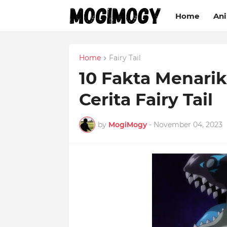
Home
An
Home
Fairy Tail
10 Fakta Menari
Cerita Fairy Tail
by
MogiMogy
-
November 04, 2023