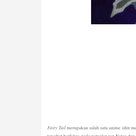
Fairy Tail
 merupakan salah satu anime sihir m
tersebut berfokus pada petualangan Natsu da