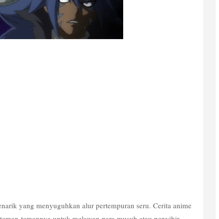
enarik yang menyuguhkan alur pertempuran seru. Cerita anime 
n teman-temannya untuk melawan para musuh atau penyihir 