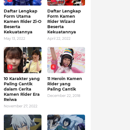
Daftar Lengkap
Daftar Lengkap
Form Utama
Form Kamen
Kamen Rider Zi-O
Rider Wizard
Beserta
Beserta
Kekuatannya
Kekuatannya
May 13, 2022
April 22, 2022
5
6
10 Karakter yang
11 Heroin Kamen
Paling Cantik
Rider yang
dalam Cerita
Paling Cantik
Kamen Rider Era
December 22, 2018
Reiwa
November 27, 2022