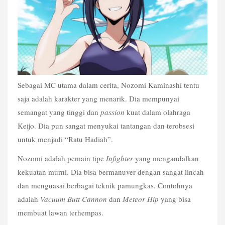
Sebagai MC utama dalam cerita, Nozomi Kaminashi tentu 
saja adalah karakter yang menarik. Dia mempunyai 
semangat yang tinggi dan 
passion
 kuat dalam olahraga 
Keijo. Dia pun sangat menyukai tantangan dan terobsesi 
untuk menjadi “Ratu Hadiah”.
Nozomi adalah pemain tipe 
Infighter
 yang mengandalkan 
kekuatan murni. Dia bisa bermanuver dengan sangat lincah 
dan menguasai berbagai teknik pamungkas. Contohnya 
adalah 
Vacuum Butt Cannon
 dan 
Meteor Hip
 yang bisa 
membuat lawan terhempas.