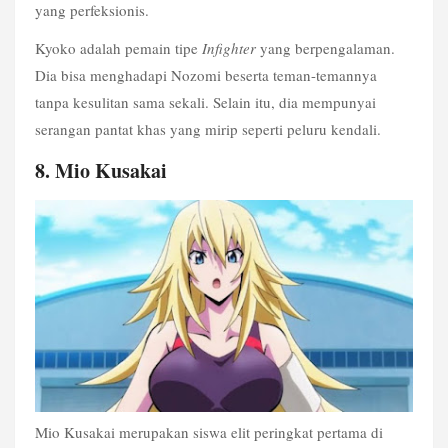
yang perfeksionis.
Kyoko adalah pemain tipe 
Infighter
 yang berpengalaman. 
Dia bisa menghadapi Nozomi beserta teman-temannya 
tanpa kesulitan sama sekali. Selain itu, dia mempunyai 
serangan pantat khas yang mirip seperti peluru kendali.
8. Mio Kusakai
Mio Kusakai merupakan siswa elit peringkat pertama di 