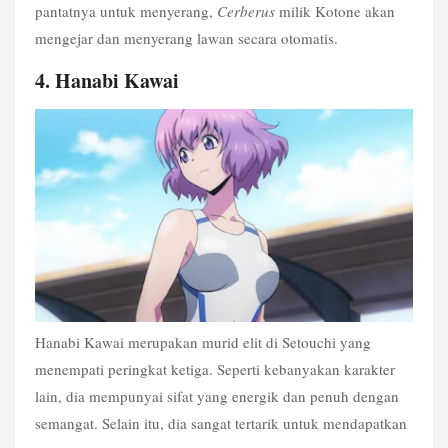
pantatnya untuk menyerang, 
Cerberus 
milik Kotone akan 
mengejar dan menyerang lawan secara otomatis.
4. Hanabi Kawai
Hanabi Kawai merupakan murid elit di Setouchi yang 
menempati peringkat ketiga. Seperti kebanyakan karakter 
lain, dia mempunyai sifat yang energik dan penuh dengan 
semangat. Selain itu, dia sangat tertarik untuk mendapatkan 