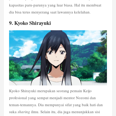
kapasitas paru-parunya yang luar biasa. Hal itu membuat 
dia bisa terus menyerang saat lawannya kelelahan.
9. Kyoko Shirayuki
Kyoko Shirayuki merupakan seorang pemain Keijo 
profesional yang sempat menjadi mentor Nozomi dan 
teman-temannya. Dia mempunyai sifat yang baik hati dan 
suka 
sharing
 ilmu. Selain itu, dia juga menunjukkan sisi 