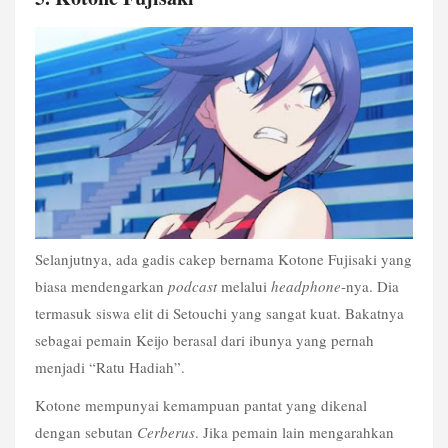
Selanjutnya, ada gadis cakep bernama Kotone Fujisaki yang 
biasa mendengarkan 
podcast
 melalui 
headphone
-nya. Dia 
termasuk siswa elit di Setouchi yang sangat kuat. Bakatnya 
sebagai pemain Keijo berasal dari ibunya yang pernah 
menjadi “Ratu Hadiah”.
Kotone mempunyai kemampuan pantat yang dikenal 
dengan sebutan 
Cerberus
. Jika pemain lain mengarahkan 