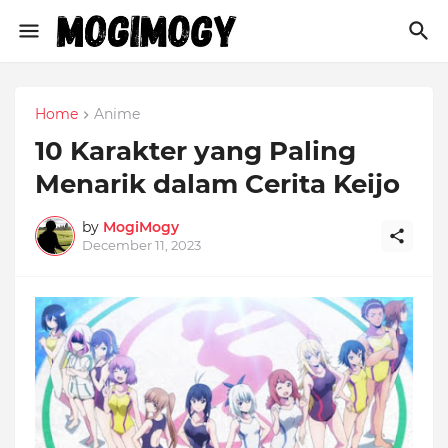
Home
Anime
10 Karakter yang Paling
Menarik dalam Cerita Keijo
by
MogiMogy
December 11, 2023