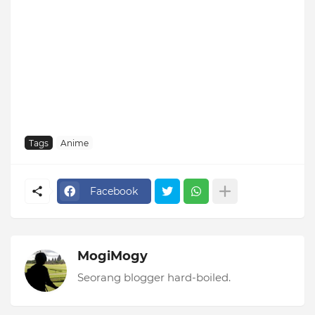
Tags
Anime
Facebook
MogiMogy
Seorang blogger hard-boiled.