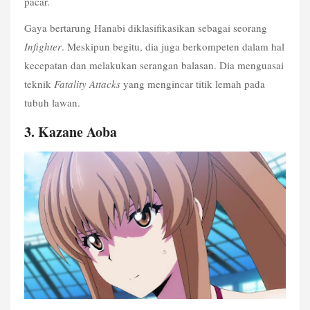
pacar.
Gaya bertarung Hanabi diklasifikasikan sebagai seorang 
Infighter
. Meskipun begitu, dia juga berkompeten dalam hal 
kecepatan dan melakukan serangan balasan. Dia menguasai 
teknik 
Fatality Attacks
 yang mengincar titik lemah pada 
tubuh lawan. 
3. Kazane Aoba