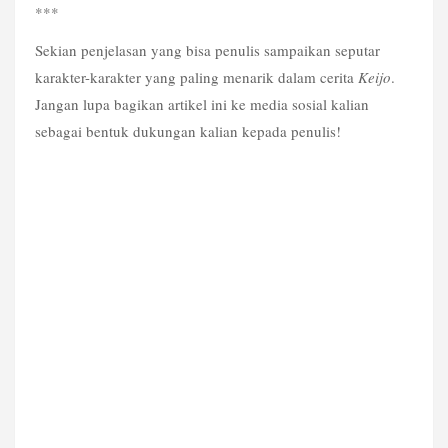
***
Sekian penjelasan yang bisa penulis sampaikan seputar 
karakter-karakter yang paling menarik dalam cerita 
Keijo
. 
Jangan lupa bagikan artikel ini ke media sosial kalian 
sebagai bentuk dukungan kalian kepada penulis!