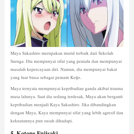
Maya Sakashiro merupakan murid terbaik dari Sekolah 
Suruga. Dia mempunyai sifat yang pemalu dan mempunyai 
masalah kepercayaan diri. Namun, dia mempunyai bakat 
yang luar biasa sebagai pemain Keijo.
Maya ternyata mempunyai kepribadian ganda akibat trauma 
masa lalunya. Saat dia sedang terdesak, Maya akan berganti 
kepribadian menjadi Kaya Sakashiro. Jika dibandingkan 
dengan Maya, Kaya mempunyai sifat yang lebih agresif dan 
kekuatannya pun susah dihadapi.
5. Kotone Fujisaki