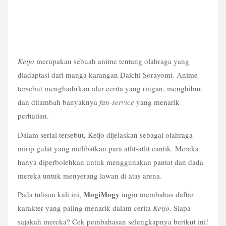
Keijo 
merupakan sebuah anime tentang olahraga yang 
diadaptasi dari manga karangan Daichi Sorayomi. Anime 
tersebut menghadirkan alur cerita yang ringan, menghibur, 
dan ditambah banyaknya 
fan-service
 yang menarik 
perhatian. 
Dalam serial tersebut, Keijo dijelaskan sebagai olahraga 
mirip gulat yang melibatkan para atlit-atlit cantik. Mereka 
hanya diperbolehkan untuk menggunakan pantat dan dada 
mereka untuk menyerang lawan di atas arena.  
MogiMogy
Pada tulisan kali ini, 
 ingin membahas daftar 
karakter yang paling menarik dalam cerita 
Keijo
. Siapa 
sajakah mereka? Cek pembahasan selengkapnya berikut ini!