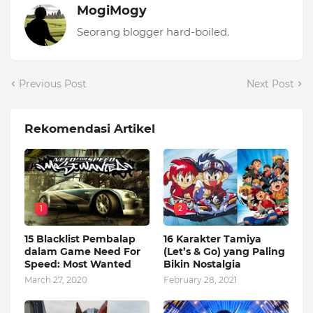
MogiMogy
Seorang blogger hard-boiled.
Previous Post
Next Post
Rekomendasi Artikel
1
2
15 Blacklist Pembalap
16 Karakter Tamiya
dalam Game Need For
(Let’s & Go) yang Paling
Speed: Most Wanted
Bikin Nostalgia
March 27, 2020
February 28, 2021