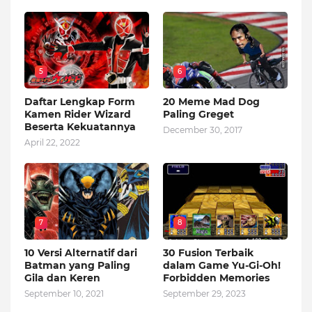
5
6
Daftar Lengkap Form
20 Meme Mad Dog
Kamen Rider Wizard
Paling Greget
Beserta Kekuatannya
December 30, 2017
April 22, 2022
7
8
10 Versi Alternatif dari
30 Fusion Terbaik
Batman yang Paling
dalam Game Yu-Gi-Oh!
Gila dan Keren
Forbidden Memories
September 10, 2021
September 29, 2023