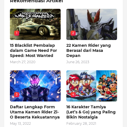
Rekomendasi Artikel
1
2
15 Blacklist Pembalap
22 Kamen Rider yang
dalam Game Need For
Berasal dari Masa
Speed: Most Wanted
Depan
March 27, 2020
June 26, 2023
3
4
Daftar Lengkap Form
16 Karakter Tamiya
Utama Kamen Rider Zi-
(Let’s & Go) yang Paling
O Beserta Kekuatannya
Bikin Nostalgia
May 13, 2022
February 28, 2021