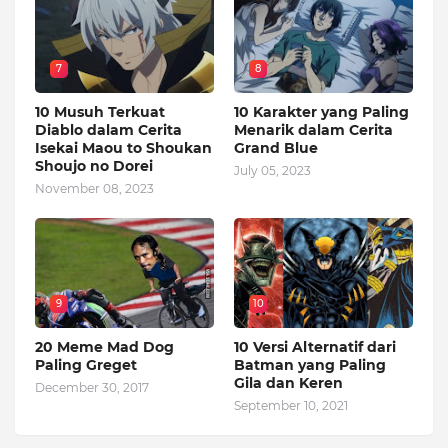
7
8
10 Musuh Terkuat
10 Karakter yang Paling
Diablo dalam Cerita
Menarik dalam Cerita
Isekai Maou to Shoukan
Grand Blue
Shoujo no Dorei
July 05, 2023
November 08, 2023
9
10
20 Meme Mad Dog
10 Versi Alternatif dari
Paling Greget
Batman yang Paling
Gila dan Keren
December 30, 2017
September 10, 2021