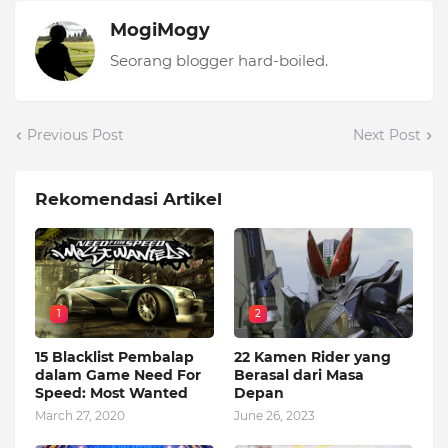
MogiMogy
Seorang blogger hard-boiled.
Previous Post
Next Post
Rekomendasi Artikel
1
2
15 Blacklist Pembalap
22 Kamen Rider yang
dalam Game Need For
Berasal dari Masa
Speed: Most Wanted
Depan
March 27, 2020
June 26, 2023