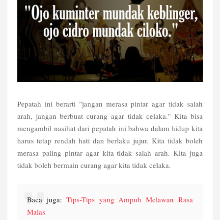
Pepatah ini berarti "jangan merasa pintar agar tidak salah
arah, jangan berbuat curang agar tidak celaka." Kita bisa
mengambil nasihat dari pepatah ini bahwa dalam hidup kita
harus tetap rendah hati dan berlaku jujur. Kita tidak boleh
merasa paling pintar agar kita tidak salah arah. Kita juga
tidak boleh bermain curang agar kita tidak celaka.
Baca juga:
Tips-Tips yang Ampuh Melawan Rasa
Malas