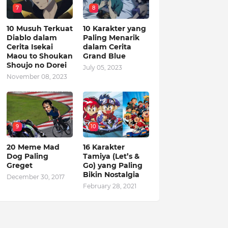
7
8
10 Musuh Terkuat
10 Karakter yang
Diablo dalam
Paling Menarik
Cerita Isekai
dalam Cerita
Maou to Shoukan
Grand Blue
Shoujo no Dorei
July 05, 2023
November 08, 2023
9
10
20 Meme Mad
16 Karakter
Dog Paling
Tamiya (Let’s &
Greget
Go) yang Paling
Bikin Nostalgia
December 30, 2017
February 28, 2021