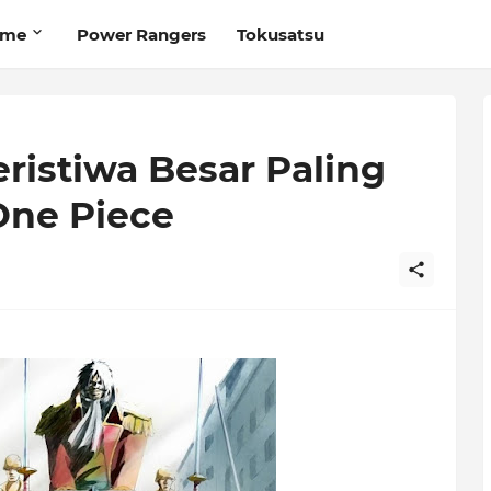
ime
Power Rangers
Tokusatsu
eristiwa Besar Paling
One Piece