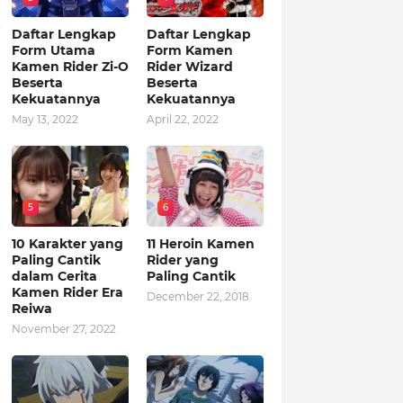
Daftar Lengkap
Daftar Lengkap
Form Utama
Form Kamen
Kamen Rider Zi-O
Rider Wizard
Beserta
Beserta
Kekuatannya
Kekuatannya
May 13, 2022
April 22, 2022
5
6
10 Karakter yang
11 Heroin Kamen
Paling Cantik
Rider yang
dalam Cerita
Paling Cantik
Kamen Rider Era
December 22, 2018
Reiwa
November 27, 2022