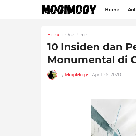
Home
An
Home
One Piece
10 Insiden dan P
Monumental di 
by
MogiMogy
-
April 26, 2020