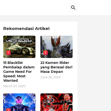
Rekomendasi Artikel
1
2
15 Blacklist
22 Kamen Rider
Pembalap dalam
yang Berasal dari
Game Need For
Masa Depan
Speed: Most
June 26, 2023
Wanted
March 27, 2020
3
4