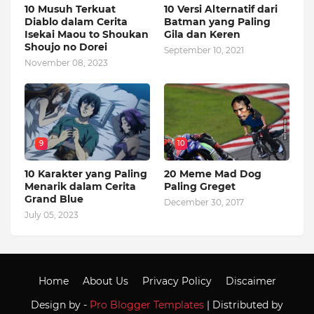
10 Musuh Terkuat
10 Versi Alternatif dari
Diablo dalam Cerita
Batman yang Paling
Isekai Maou to Shoukan
Gila dan Keren
Shoujo no Dorei
September 10, 2021
November 08, 2023
9
10
10 Karakter yang Paling
20 Meme Mad Dog
Menarik dalam Cerita
Paling Greget
Grand Blue
December 30, 2017
July 05, 2023
Home
About Us
Privacy Policy
Discaimer
Design by -
Pro Blogger Templates
| Distributed by