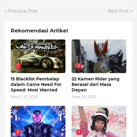
Previous Post
Next Post
Rekomendasi Artikel
1
2
15 Blacklist Pembalap
22 Kamen Rider yang
dalam Game Need For
Berasal dari Masa
Speed: Most Wanted
Depan
March 27, 2020
June 26, 2023
3
4