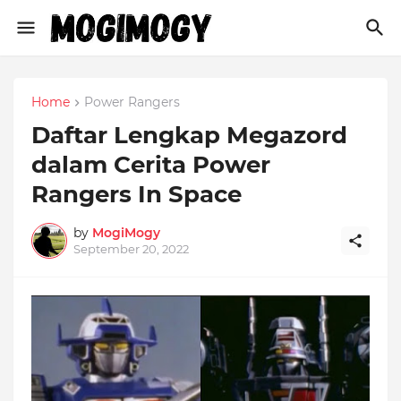
Home
Power Rangers
Daftar Lengkap Megazord
dalam Cerita Power
Rangers In Space
by
MogiMogy
September 20, 2022