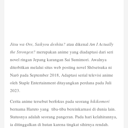
Jitsu wa Ore, Saikyou deshita?
 atau dikenal 
Am I Actually 
the Strongest?
 merupakan anime yang diadaptasi dari seri 
novel ringan Jepang karangan Sai Sumimori. Awalnya 
diterbitkan melalui situs web posting novel Shōsetsuka ni 
Narō pada September 2018, Adaptasi serial televisi anime 
oleh Staple Entertainment ditayangkan perdana pada Juli 
2023. 
Cerita anime tersebut berfokus pada seorang 
hikikomori 
bernama Haruto yang  tiba-tiba bereinkarnasi di dunia lain. 
Statusnya adalah seorang pangeran. Pada hari kelahirannya, 
ia ditinggalkan di hutan karena tingkat sihirnya rendah. 