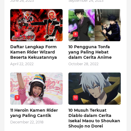
June 26, 2023
September 24, 2023
7
8
Daftar Lengkap Form
10 Pengguna Tonfa
Kamen Rider Wizard
yang Paling Hebat
Beserta Kekuatannya
dalam Cerita Anime
April 22, 2022
October 28, 2022
9
10
11 Heroin Kamen Rider
10 Musuh Terkuat
yang Paling Cantik
Diablo dalam Cerita
Isekai Maou to Shoukan
December 22, 2018
Shoujo no Dorei