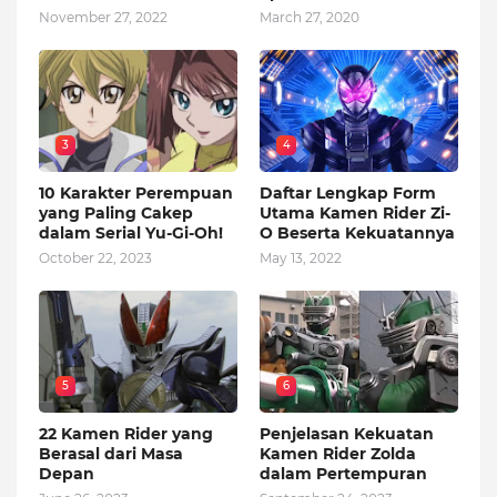
November 27, 2022
March 27, 2020
3
4
10 Karakter Perempuan
Daftar Lengkap Form
yang Paling Cakep
Utama Kamen Rider Zi-
dalam Serial Yu-Gi-Oh!
O Beserta Kekuatannya
October 22, 2023
May 13, 2022
5
6
22 Kamen Rider yang
Penjelasan Kekuatan
Berasal dari Masa
Kamen Rider Zolda
Depan
dalam Pertempuran