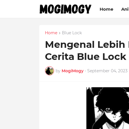
Home
An
Home
Blue Lock
Mengenal Lebih 
Cerita Blue Lock
by
MogiMogy
-
September 04, 2023