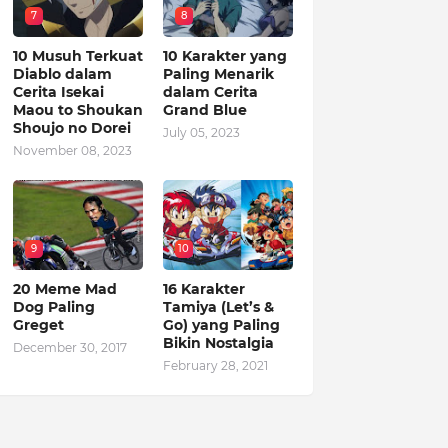
7
8
10 Musuh Terkuat
10 Karakter yang
Diablo dalam
Paling Menarik
Cerita Isekai
dalam Cerita
Maou to Shoukan
Grand Blue
Shoujo no Dorei
July 05, 2023
November 08, 2023
9
10
20 Meme Mad
16 Karakter
Dog Paling
Tamiya (Let’s &
Greget
Go) yang Paling
Bikin Nostalgia
December 30, 2017
February 28, 2021