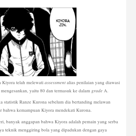
 Kiyora telah melewati 
assessment
 alias penilaian yang diawasi 
g mengesankan, yaitu 80 dan termasuk ke dalam 
grade
 A.
 statistik Ranze Kurona sebelum dia bertanding melawan 
 ukur bahwa kemampuan Kiyora mendekati Kurona.
geri, banyak anggapan bahwa Kiyora adalah pemain yang serba 
bisa mirip seperti Reo. Dia dikatakan juga punya teknik menggiring bola yang dipadukan dengan gaya 