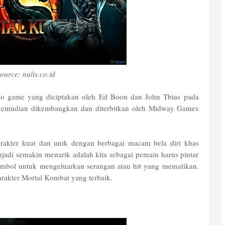
ource: nulis.co.id
eo game yang diciptakan oleh Ed Boon dan John Tbias pada
i kemudian dikembangkan dan diterbitkan oleh Midway Games
arakter kuat dan unik dengan berbagai macam bela diri khas
jadi semakin menarik adalah kita sebagai pemain harus pintar
bol untuk mengeluarkan serangan atau hit yang mematikan.
karakter Mortal Kombat yang terbaik.