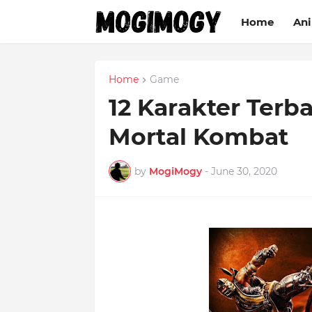
Home
An
Home
Game
12 Karakter Terb
Mortal Kombat
by
MogiMogy
-
June 30, 2020