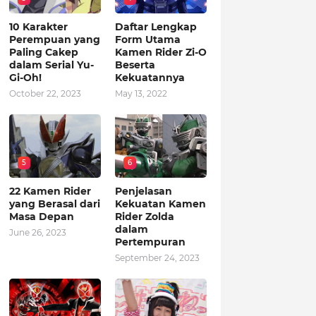
10 Karakter
Daftar Lengkap
Perempuan yang
Form Utama
Paling Cakep
Kamen Rider Zi-O
dalam Serial Yu-
Beserta
Gi-Oh!
Kekuatannya
October 22, 2023
May 13, 2022
5
6
22 Kamen Rider
Penjelasan
yang Berasal dari
Kekuatan Kamen
Masa Depan
Rider Zolda
dalam
June 26, 2023
Pertempuran
September 24, 2023