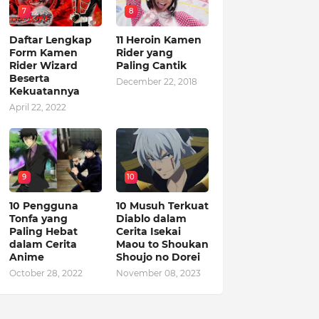
7
8
Daftar Lengkap
11 Heroin Kamen
Form Kamen
Rider yang
Rider Wizard
Paling Cantik
Beserta
December 22, 2018
Kekuatannya
April 22, 2022
9
10
10 Pengguna
10 Musuh Terkuat
Tonfa yang
Diablo dalam
Paling Hebat
Cerita Isekai
dalam Cerita
Maou to Shoukan
Anime
Shoujo no Dorei
October 28, 2022
November 08, 2023