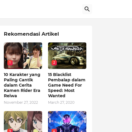
Rekomendasi Artikel
1
2
10 Karakter yang
15 Blacklist
Paling Cantik
Pembalap dalam
dalam Cerita
Game Need For
Kamen Rider Era
Speed: Most
Reiwa
Wanted
November 27, 2022
March 27, 2020
3
4