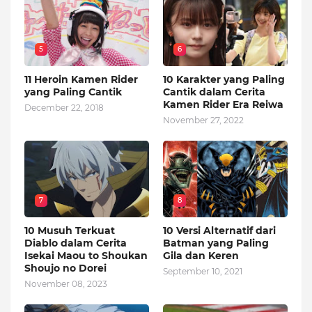
5
6
11 Heroin Kamen Rider
10 Karakter yang Paling
yang Paling Cantik
Cantik dalam Cerita
Kamen Rider Era Reiwa
December 22, 2018
November 27, 2022
7
8
10 Musuh Terkuat
10 Versi Alternatif dari
Diablo dalam Cerita
Batman yang Paling
Isekai Maou to Shoukan
Gila dan Keren
Shoujo no Dorei
September 10, 2021
November 08, 2023