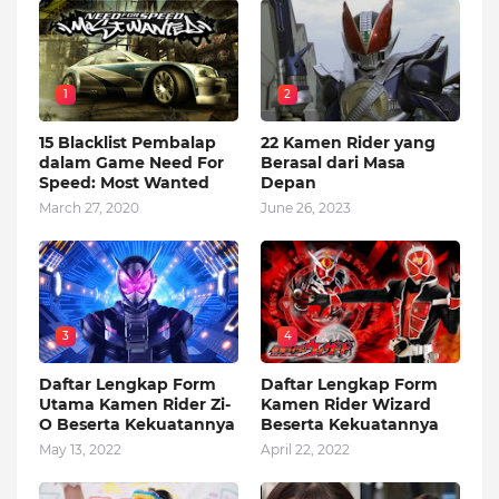
1
2
15 Blacklist Pembalap
22 Kamen Rider yang
dalam Game Need For
Berasal dari Masa
Speed: Most Wanted
Depan
March 27, 2020
June 26, 2023
3
4
Daftar Lengkap Form
Daftar Lengkap Form
Utama Kamen Rider Zi-
Kamen Rider Wizard
O Beserta Kekuatannya
Beserta Kekuatannya
May 13, 2022
April 22, 2022