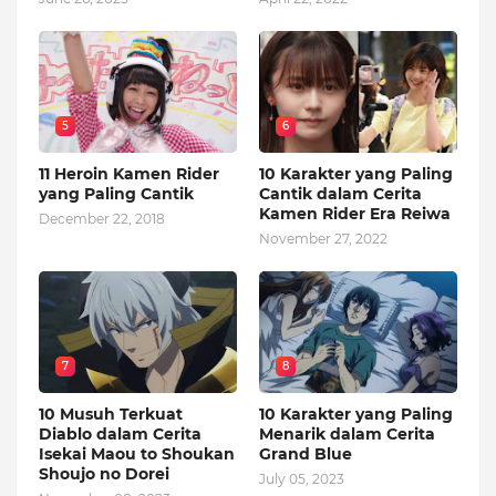
5
6
11 Heroin Kamen Rider
10 Karakter yang Paling
yang Paling Cantik
Cantik dalam Cerita
Kamen Rider Era Reiwa
December 22, 2018
November 27, 2022
7
8
10 Musuh Terkuat
10 Karakter yang Paling
Diablo dalam Cerita
Menarik dalam Cerita
Isekai Maou to Shoukan
Grand Blue
Shoujo no Dorei
July 05, 2023