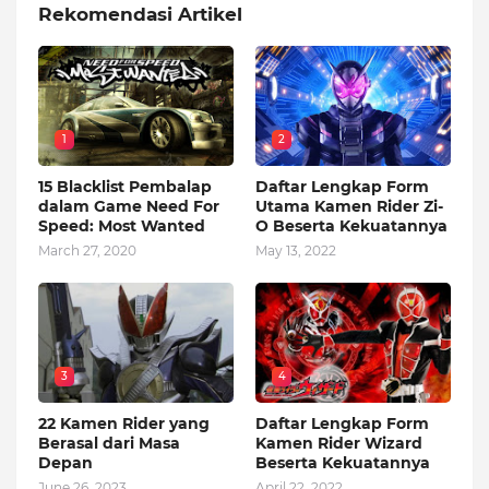
Rekomendasi Artikel
1
2
15 Blacklist Pembalap
Daftar Lengkap Form
dalam Game Need For
Utama Kamen Rider Zi-
Speed: Most Wanted
O Beserta Kekuatannya
March 27, 2020
May 13, 2022
3
4
22 Kamen Rider yang
Daftar Lengkap Form
Berasal dari Masa
Kamen Rider Wizard
Depan
Beserta Kekuatannya
June 26, 2023
April 22, 2022