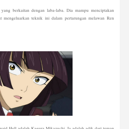
r yang berkaitan dengan laba-laba. Dia mampu menciptakan 
t mengeluarkan teknik ini dalam pertarungan melawan Ren 
maid Hell adalah Kagura Mikazuchi. Ia adalah adik dari teman 