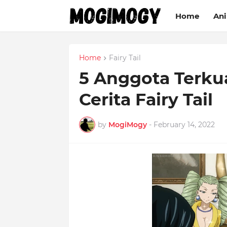
Home
An
Home
Fairy Tail
5 Anggota Terku
Cerita Fairy Tail
by
MogiMogy
-
February 14, 2022