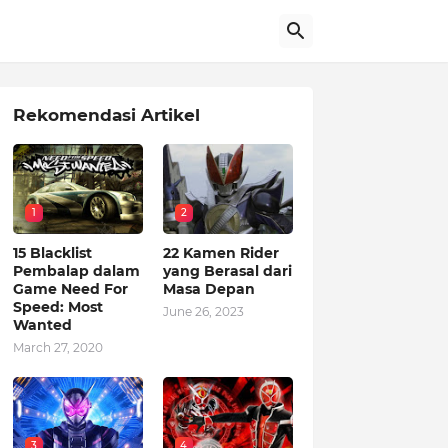
Rekomendasi Artikel
1
2
15 Blacklist
22 Kamen Rider
Pembalap dalam
yang Berasal dari
Game Need For
Masa Depan
Speed: Most
June 26, 2023
Wanted
March 27, 2020
3
4