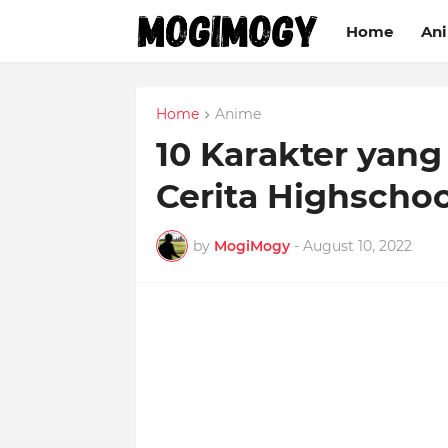
Home
An
Home
Anime
10 Karakter yang
Cerita Highschoo
by
MogiMogy
-
August 10, 2022