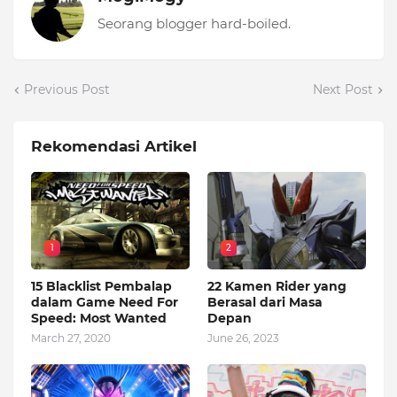
Seorang blogger hard-boiled.
Previous Post
Next Post
Rekomendasi Artikel
1
2
15 Blacklist Pembalap
22 Kamen Rider yang
dalam Game Need For
Berasal dari Masa
Speed: Most Wanted
Depan
March 27, 2020
June 26, 2023