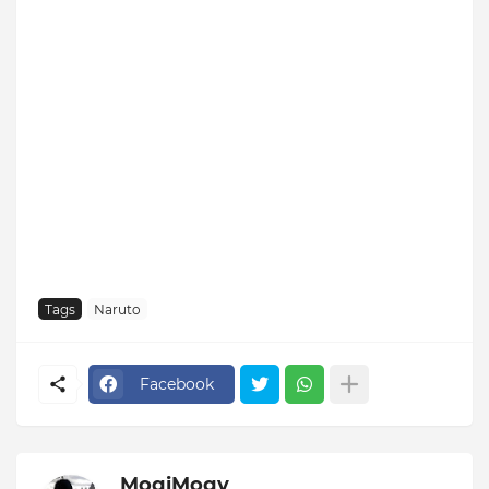
Tags
Naruto
Facebook
MogiMogy