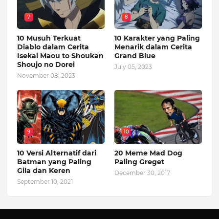
7
8
10 Musuh Terkuat
10 Karakter yang Paling
Diablo dalam Cerita
Menarik dalam Cerita
Isekai Maou to Shoukan
Grand Blue
Shoujo no Dorei
July 05, 2023
November 08, 2023
9
10
10 Versi Alternatif dari
20 Meme Mad Dog
Batman yang Paling
Paling Greget
Gila dan Keren
December 30, 2017
September 10, 2021