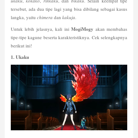
ukaku
, 
kokako
, 
rinkaku
, dan 
bikaku
. Selain keempat tipe 
tersebut, ada dua tipe lagi yang bisa dibilang sebagai kasus 
langka, yaitu 
chimera
 dan 
kakuja
.
MogiMogy
Untuk lebih jelasnya, kali ini 
 akan membahas 
tipe-tipe kagune beserta karakteristiknya. Cek selengkapnya 
berikut ini!
1. Ukaku