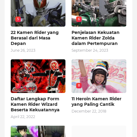
5
6
22 Kamen Rider yang
Penjelasan Kekuatan
Berasal dari Masa
Kamen Rider Zolda
Depan
dalam Pertempuran
June 26, 2023
September 24, 2023
7
8
Daftar Lengkap Form
11 Heroin Kamen Rider
Kamen Rider Wizard
yang Paling Cantik
Beserta Kekuatannya
December 22, 2018
April 22, 2022