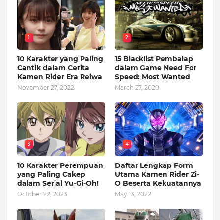
1
2
10 Karakter yang Paling
15 Blacklist Pembalap
Cantik dalam Cerita
dalam Game Need For
Kamen Rider Era Reiwa
Speed: Most Wanted
November 27, 2022
March 27, 2020
3
4
10 Karakter Perempuan
Daftar Lengkap Form
yang Paling Cakep
Utama Kamen Rider Zi-
dalam Serial Yu-Gi-Oh!
O Beserta Kekuatannya
October 22, 2023
May 13, 2022