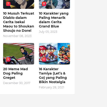
7
8
10 Musuh Terkuat
10 Karakter yang
Diablo dalam
Paling Menarik
Cerita Isekai
dalam Cerita
Maou to Shoukan
Grand Blue
Shoujo no Dorei
July 05, 2023
November 08, 2023
9
10
20 Meme Mad
16 Karakter
Dog Paling
Tamiya (Let’s &
Greget
Go) yang Paling
Bikin Nostalgia
December 30, 2017
February 28, 2021