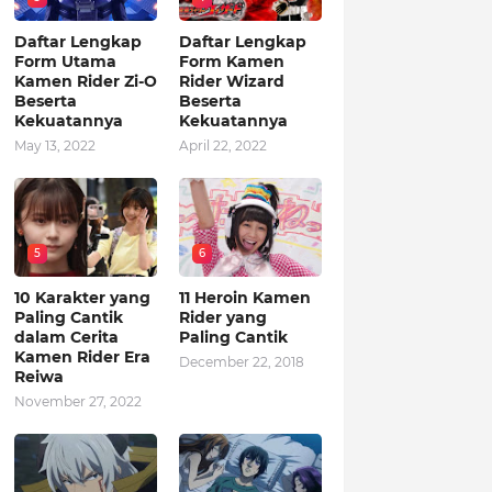
Daftar Lengkap
Daftar Lengkap
Form Utama
Form Kamen
Kamen Rider Zi-O
Rider Wizard
Beserta
Beserta
Kekuatannya
Kekuatannya
May 13, 2022
April 22, 2022
5
6
10 Karakter yang
11 Heroin Kamen
Paling Cantik
Rider yang
dalam Cerita
Paling Cantik
Kamen Rider Era
December 22, 2018
Reiwa
November 27, 2022