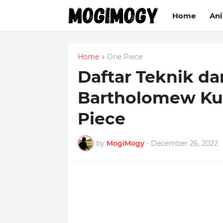
Home
An
Home
One Piece
Daftar Teknik 
Bartholomew Ku
Piece
by
MogiMogy
-
December 26, 2022