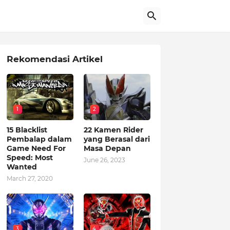
Rekomendasi Artikel
1
2
15 Blacklist
22 Kamen Rider
Pembalap dalam
yang Berasal dari
Game Need For
Masa Depan
Speed: Most
June 26, 2023
Wanted
March 27, 2020
3
4