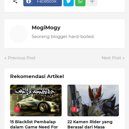
Facebook
MogiMogy
Seorang blogger hard-boiled.
Previous Post
Next Post
Rekomendasi Artikel
1
2
15 Blacklist Pembalap
22 Kamen Rider yang
dalam Game Need For
Berasal dari Masa