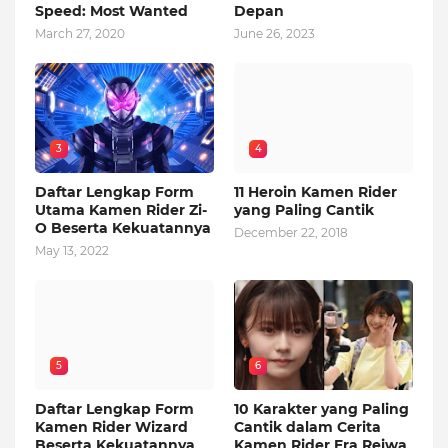
Speed: Most Wanted
Depan
March 27, 2020
June 26, 2023
3
4
Daftar Lengkap Form
11 Heroin Kamen Rider
Utama Kamen Rider Zi-
yang Paling Cantik
O Beserta Kekuatannya
December 22, 2018
May 13, 2022
5
6
Daftar Lengkap Form
10 Karakter yang Paling
Kamen Rider Wizard
Cantik dalam Cerita
Beserta Kekuatannya
Kamen Rider Era Reiwa