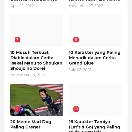
April 22, 2022
November 27, 2022
7
8
10 Musuh Terkuat
10 Karakter yang Paling
Diablo dalam Cerita
Menarik dalam Cerita
Isekai Maou to Shoukan
Grand Blue
Shoujo no Dorei
July 05, 2023
November 08, 2023
9
10
20 Meme Mad Dog
16 Karakter Tamiya
Paling Greget
(Let’s & Go) yang Paling