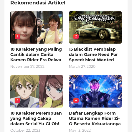
Rekomendasi Artikel
1
2
10 Karakter yang Paling
15 Blacklist Pembalap
Cantik dalam Cerita
dalam Game Need For
Kamen Rider Era Reiwa
Speed: Most Wanted
November 27, 2022
March 27, 2020
3
4
10 Karakter Perempuan
Daftar Lengkap Form
yang Paling Cakep
Utama Kamen Rider Zi-
dalam Serial Yu-Gi-Oh!
O Beserta Kekuatannya
October 22, 2023
May 13, 2022