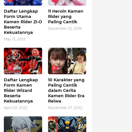
Daftar Lengkap
11 Heroin Kamen
Form Utama
Rider yang
Kamen Rider Zi-O
Paling Cantik
Beserta
December 22, 2018
Kekuatannya
May 13, 2022
5
6
Daftar Lengkap
10 Karakter yang
Form Kamen
Paling Cantik
Rider Wizard
dalam Cerita
Beserta
Kamen Rider Era
Kekuatannya
Reiwa
April 22, 2022
November 27, 2022