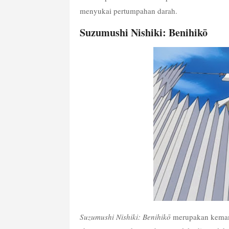
menyukai pertumpahan darah.
Suzumushi Nishiki: Benihikō
Suzumushi Nishiki: Benihikō 
merupakan kemamp