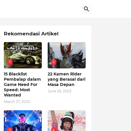
Rekomendasi Artikel
1
2
15 Blacklist
22 Kamen Rider
Pembalap dalam
yang Berasal dari
Game Need For
Masa Depan
Speed: Most
June 26, 2023
Wanted
March 27, 2020
3
4