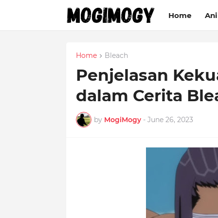
Home
An
Home
Bleach
Penjelasan Kek
dalam Cerita Ble
by
MogiMogy
-
June 26, 2023