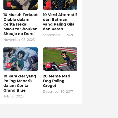
7
8
10 Musuh Terkuat
10 Versi Alternatif
Diablo dalam
dari Batman
Cerita Isekai
yang Paling Gila
Maou to Shoukan
dan Keren
Shoujo no Dorei
September 10, 2021
November 08, 2023
9
10
10 Karakter yang
20 Meme Mad
Paling Menarik
Dog Paling
dalam Cerita
Greget
Grand Blue
December 30, 2017
July 05, 2023