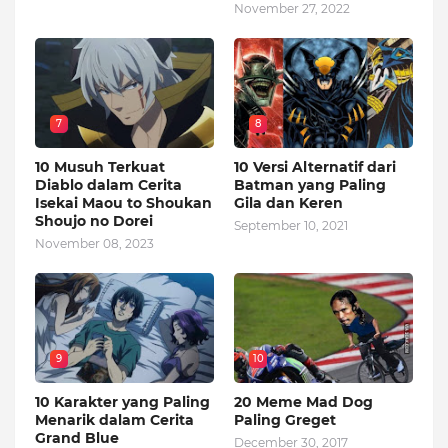
November 27, 2022
7
8
10 Musuh Terkuat
10 Versi Alternatif dari
Diablo dalam Cerita
Batman yang Paling
Isekai Maou to Shoukan
Gila dan Keren
Shoujo no Dorei
September 10, 2021
November 08, 2023
9
10
10 Karakter yang Paling
20 Meme Mad Dog
Menarik dalam Cerita
Paling Greget
Grand Blue
December 30, 2017