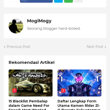
MogiMogy
Seorang blogger hard-boiled.
Previous Post
Next Post
Rekomendasi Artikel
1
2
15 Blacklist Pembalap
Daftar Lengkap Form
dalam Game Need For
Utama Kamen Rider Zi-