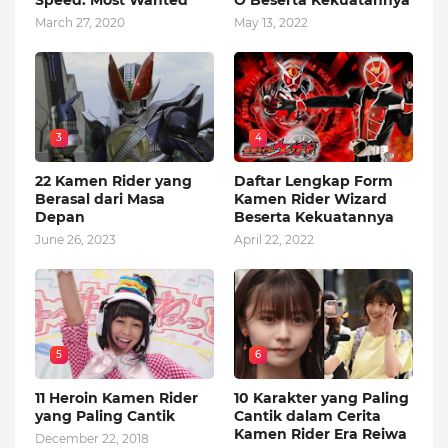
Speed: Most Wanted
O Beserta Kekuatannya
March 27, 2020
May 13, 2022
3
4
22 Kamen Rider yang
Daftar Lengkap Form
Berasal dari Masa
Kamen Rider Wizard
Depan
Beserta Kekuatannya
June 26, 2023
April 22, 2022
5
6
11 Heroin Kamen Rider
10 Karakter yang Paling
yang Paling Cantik
Cantik dalam Cerita
Kamen Rider Era Reiwa
December 22, 2018