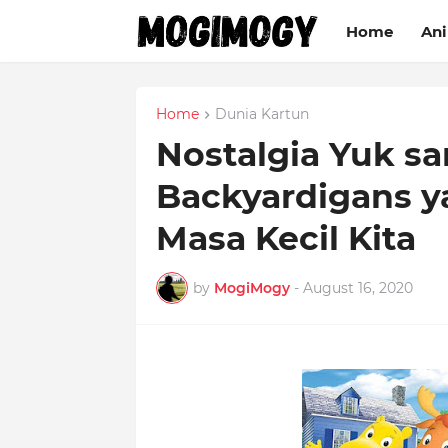
Home
An
Home
Dunia Kartun
Nostalgia Yuk s
Backyardigans 
Masa Kecil Kita
by
MogiMogy
-
August 16, 2020