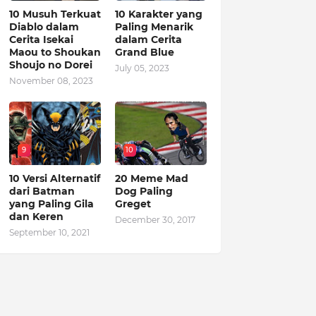
10 Musuh Terkuat
10 Karakter yang
Diablo dalam
Paling Menarik
Cerita Isekai
dalam Cerita
Maou to Shoukan
Grand Blue
Shoujo no Dorei
July 05, 2023
November 08, 2023
9
10
10 Versi Alternatif
20 Meme Mad
dari Batman
Dog Paling
yang Paling Gila
Greget
dan Keren
December 30, 2017
September 10, 2021