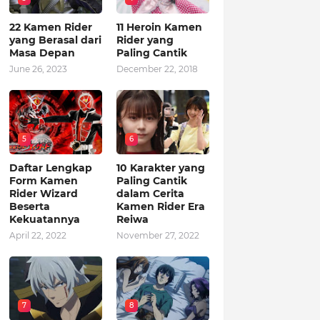
22 Kamen Rider
11 Heroin Kamen
yang Berasal dari
Rider yang
Masa Depan
Paling Cantik
June 26, 2023
December 22, 2018
5
6
Daftar Lengkap
10 Karakter yang
Form Kamen
Paling Cantik
Rider Wizard
dalam Cerita
Beserta
Kamen Rider Era
Kekuatannya
Reiwa
April 22, 2022
November 27, 2022
7
8