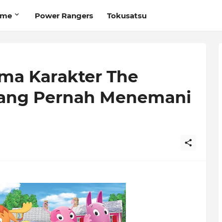
ime
Power Rangers
Tokusatsu
ama Karakter The
yang Pernah Menemani