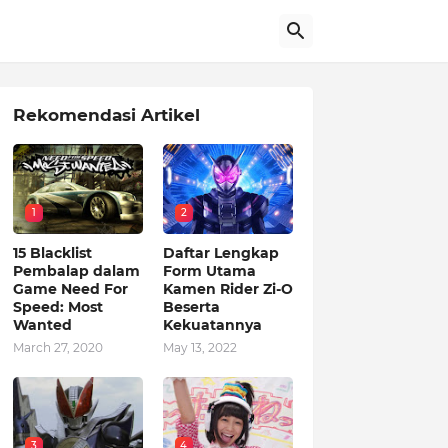
Rekomendasi Artikel
1
2
15 Blacklist
Daftar Lengkap
Pembalap dalam
Form Utama
Game Need For
Kamen Rider Zi-O
Speed: Most
Beserta
Wanted
Kekuatannya
March 27, 2020
May 13, 2022
3
4