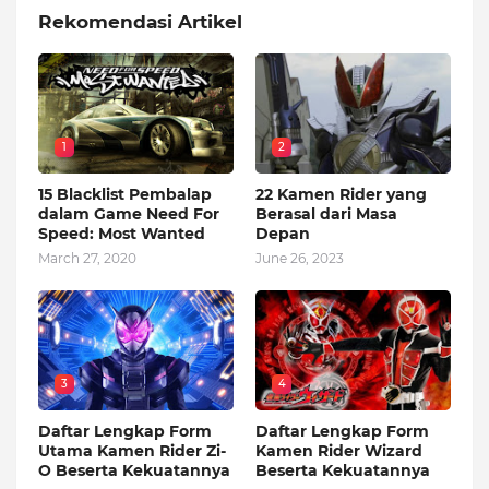
Rekomendasi Artikel
1
2
15 Blacklist Pembalap
22 Kamen Rider yang
dalam Game Need For
Berasal dari Masa
Speed: Most Wanted
Depan
March 27, 2020
June 26, 2023
3
4
Daftar Lengkap Form
Daftar Lengkap Form
Utama Kamen Rider Zi-
Kamen Rider Wizard
O Beserta Kekuatannya
Beserta Kekuatannya