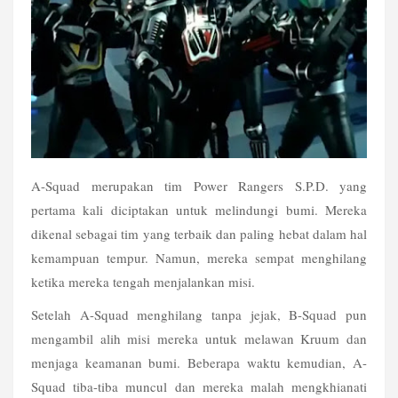
A-Squad merupakan tim Power Rangers S.P.D. yang 
pertama kali diciptakan untuk melindungi bumi. Mereka 
dikenal sebagai tim yang terbaik dan paling hebat dalam hal 
kemampuan tempur. Namun, mereka sempat menghilang 
ketika mereka tengah menjalankan misi.
Setelah A-Squad menghilang tanpa jejak, B-Squad pun 
mengambil alih misi mereka untuk melawan Kruum dan 
menjaga keamanan bumi. Beberapa waktu kemudian, A-
Squad tiba-tiba muncul dan mereka malah mengkhianati 