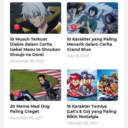
7
8
10 Musuh Terkuat
10 Karakter yang Paling
Diablo dalam Cerita
Menarik dalam Cerita
Isekai Maou to Shoukan
Grand Blue
Shoujo no Dorei
July 05, 2023
November 08, 2023
9
10
20 Meme Mad Dog
16 Karakter Tamiya
Paling Greget
(Let’s & Go) yang Paling
Bikin Nostalgia
December 30, 2017
February 28, 2021