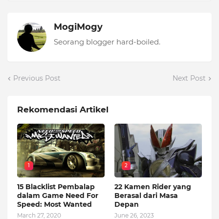
MogiMogy
Seorang blogger hard-boiled.
Previous Post
Next Post
Rekomendasi Artikel
1
2
15 Blacklist Pembalap
22 Kamen Rider yang
dalam Game Need For
Berasal dari Masa
Speed: Most Wanted
Depan
March 27, 2020
June 26, 2023