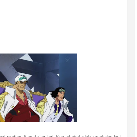
at penting di angkatan laut. Para admiral adalah angkatan laut 