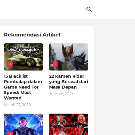
Rekomendasi Artikel
1
2
15 Blacklist
22 Kamen Rider
Pembalap dalam
yang Berasal dari
Game Need For
Masa Depan
Speed: Most
June 26, 2023
Wanted
March 27, 2020
3
4