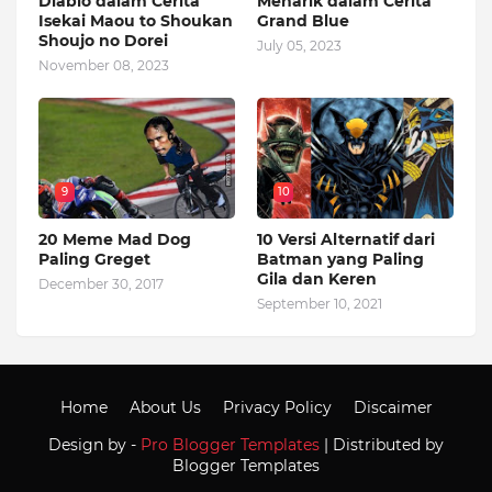
Diablo dalam Cerita
Menarik dalam Cerita
Isekai Maou to Shoukan
Grand Blue
Shoujo no Dorei
July 05, 2023
November 08, 2023
9
10
20 Meme Mad Dog
10 Versi Alternatif dari
Paling Greget
Batman yang Paling
Gila dan Keren
December 30, 2017
September 10, 2021
Home
About Us
Privacy Policy
Discaimer
Design by -
Pro Blogger Templates
| Distributed by
Blogger Templates