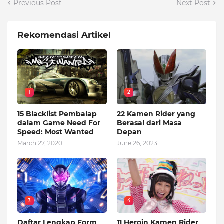
Previous Post
Next Post
Rekomendasi Artikel
1
2
15 Blacklist Pembalap
22 Kamen Rider yang
dalam Game Need For
Berasal dari Masa
Speed: Most Wanted
Depan
March 27, 2020
June 26, 2023
3
4
Daftar Lengkap Form
11 Heroin Kamen Rider