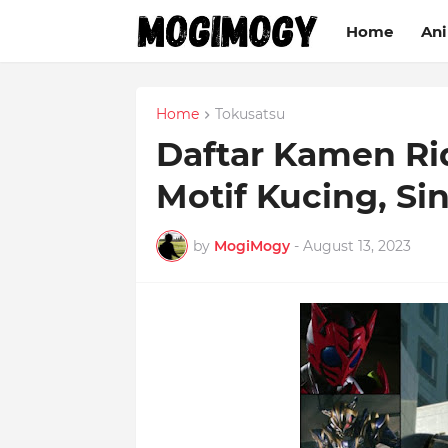
Home
An
Home
Tokusatsu
Daftar Kamen R
Motif Kucing, Si
by
MogiMogy
-
August 13, 2023