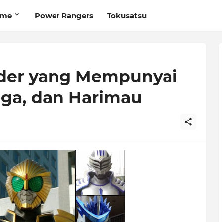
ime
Power Rangers
Tokusatsu
ider yang Mempunyai
nga, dan Harimau