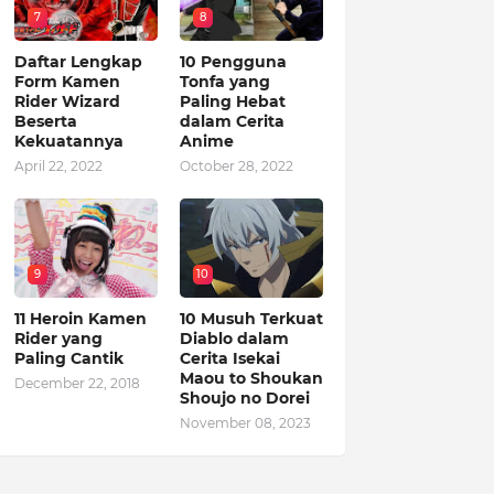
7
8
Daftar Lengkap
10 Pengguna
Form Kamen
Tonfa yang
Rider Wizard
Paling Hebat
Beserta
dalam Cerita
Kekuatannya
Anime
April 22, 2022
October 28, 2022
9
10
11 Heroin Kamen
10 Musuh Terkuat
Rider yang
Diablo dalam
Paling Cantik
Cerita Isekai
Maou to Shoukan
December 22, 2018
Shoujo no Dorei
November 08, 2023