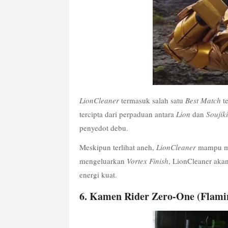
LionCleaner
 termasuk salah satu 
Best Match
 t
tercipta dari perpaduan antara 
Lion
 dan 
Soujiki
penyedot debu.
Meskipun terlihat aneh, 
LionCleaner
 mampu me
mengeluarkan 
Vortex Finish
, LionCleaner ak
energi kuat.
6. Kamen Rider Zero-One (Flami