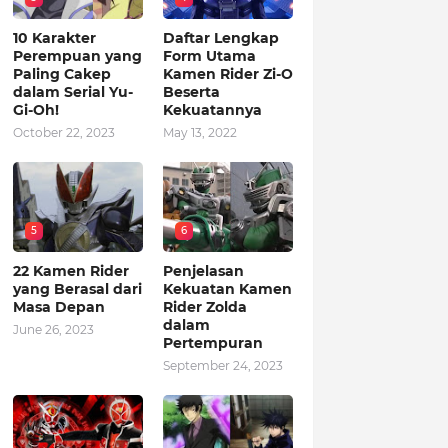
10 Karakter
Daftar Lengkap
Perempuan yang
Form Utama
Paling Cakep
Kamen Rider Zi-O
dalam Serial Yu-
Beserta
Gi-Oh!
Kekuatannya
October 22, 2023
May 13, 2022
5
6
22 Kamen Rider
Penjelasan
yang Berasal dari
Kekuatan Kamen
Masa Depan
Rider Zolda
dalam
June 26, 2023
Pertempuran
September 24, 2023