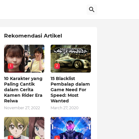
Rekomendasi Artikel
1
2
10 Karakter yang
15 Blacklist
Paling Cantik
Pembalap dalam
dalam Cerita
Game Need For
Kamen Rider Era
Speed: Most
Reiwa
Wanted
November 27, 2022
March 27, 2020
3
4