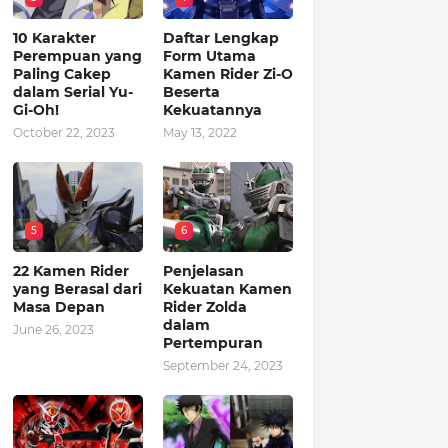
10 Karakter
Daftar Lengkap
Perempuan yang
Form Utama
Paling Cakep
Kamen Rider Zi-O
dalam Serial Yu-
Beserta
Gi-Oh!
Kekuatannya
October 22, 2023
May 13, 2022
5
6
22 Kamen Rider
Penjelasan
yang Berasal dari
Kekuatan Kamen
Masa Depan
Rider Zolda
dalam
June 26, 2023
Pertempuran
September 24, 2023