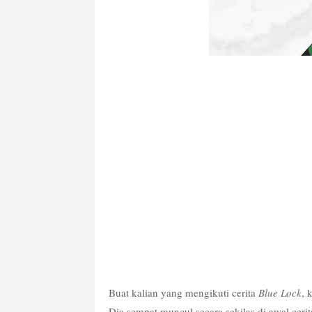
Buat kalian yang mengikuti cerita 
Blue Lock
, 
Dia sempat muncul secara sekilas di awal cerit