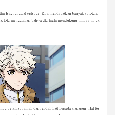
m Isagi di awal episode, Kira mendapatkan banyak sorotan. 
a. Dia mengatakan bahwa dia ingin mendukung timnya untuk 
mpu bersikap ramah dan rendah hati kepada siapapun. Hal itu 