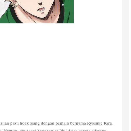
kalian pasti tidak asing dengan pemain bernama Ryosuke Kira. 
a. Namun, dia gagal bertahan di 
Blue Lock
 karena sifatnya 