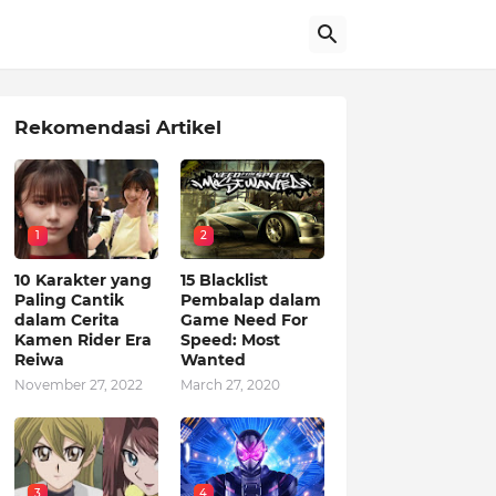
Rekomendasi Artikel
1
2
10 Karakter yang
15 Blacklist
Paling Cantik
Pembalap dalam
dalam Cerita
Game Need For
Kamen Rider Era
Speed: Most
Reiwa
Wanted
November 27, 2022
March 27, 2020
3
4