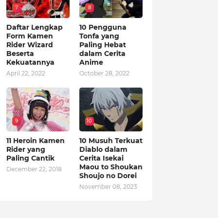
7
8
Daftar Lengkap
10 Pengguna
Form Kamen
Tonfa yang
Rider Wizard
Paling Hebat
Beserta
dalam Cerita
Kekuatannya
Anime
April 22, 2022
October 28, 2022
9
10
11 Heroin Kamen
10 Musuh Terkuat
Rider yang
Diablo dalam
Paling Cantik
Cerita Isekai
Maou to Shoukan
December 22, 2018
Shoujo no Dorei
November 08, 2023