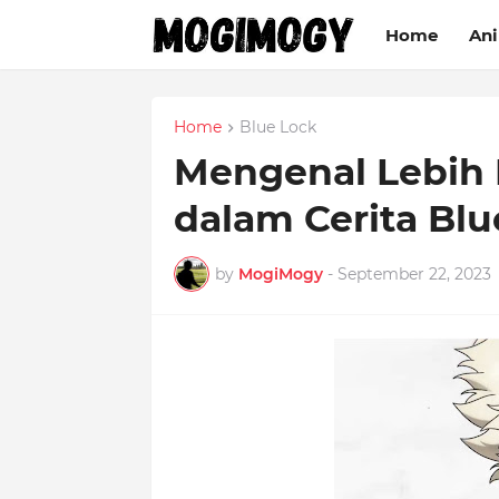
Home
An
Home
Blue Lock
Mengenal Lebih 
dalam Cerita Blu
by
MogiMogy
-
September 22, 2023