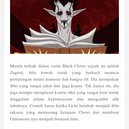
Musuh terbaik dalam cerita Black Clover sejauh ini adalah
Zagred, iblis bawah tanah yang berhasil memicu
pertarungan antara manusia dan bangsa elf. Dia merupakan
iblis yang sangat jahat dan juga kejam. Tak hanya itu, dia
juga mampu menghasut ksatria sihir yang sangat kuat untuk
tenggelam dalam keputusasaan dan mengambil alih
tubuhnya. Contoh kasus ketika Licht berubah menjadi iblis
raksasa yang menyerang kerajaan Clover dan membuat
Grimmoire-nya menjadi berdaun lima.