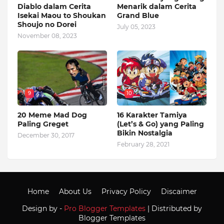
Diablo dalam Cerita
Menarik dalam Cerita
Isekai Maou to Shoukan
Grand Blue
Shoujo no Dorei
July 05, 2023
November 08, 2023
9
10
20 Meme Mad Dog
16 Karakter Tamiya
Paling Greget
(Let’s & Go) yang Paling
Bikin Nostalgia
December 30, 2017
February 28, 2021
Home
About Us
Privacy Policy
Discaimer
Design by -
Pro Blogger Templates
| Distributed by
Blogger Templates