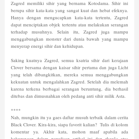
Zagred memiliki sihir yang bernama Kotodama. Sihir ini
berupa sihir kata-kata yang sangat kuat dan hebat efeknya.
Hanya dengan mengucapkan kata-kata tertentu, Zagred
dapat menciptakan objek tertentu atau melakukan serangan
terhadap musuhnya. Selain itu, Zagred juga mampu
menggabungkan monster dari dunia bawah yang mampu
menyerap energi sihir dan kehidupan.
Saking kuatnya Zagred, semua ksatria sihir dari kerajaan
Clover bersama dengan kaisar sihir pertama dan juga Licht
yang telah dibangkitkan, mereka semua menggabungkan
kekuatan untuk mengalahkan Zagred. Setelah dia melemah
karena terkena berbagai serangan beruntung, dia berhasil
ditebas dan dimusnahkan oleh pedang anti sihir milik Asta.
****
Nah, mungkin itu ya gaes daftar musuh terbaik dalam cerita
Black Clover. Kira-kira, siapa favorit kalian? Tulis di kolom
komentar ya. Akhir kata, mohon maaf apabila ada
kekurangan dalam penulisan artikel ini dan
thanks
atas