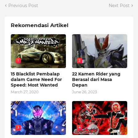
Previous Post
Next Post
Rekomendasi Artikel
1
2
15 Blacklist Pembalap
22 Kamen Rider yang
dalam Game Need For
Berasal dari Masa
Speed: Most Wanted
Depan
March 27, 2020
June 26, 2023
3
4